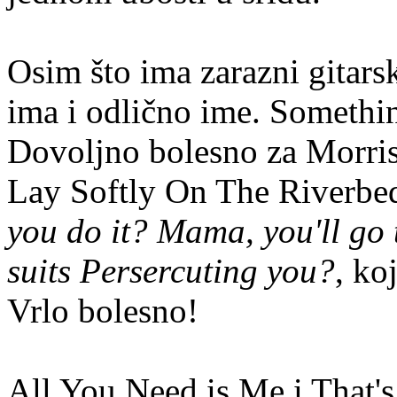
Osim što ima zarazni gitars
ima i odlično ime. Somethi
Dovoljno bolesno za Morri
Lay Softly On The Riverbe
you do it? Mama, you'll go to
suits Persercuting you?
, ko
Vrlo bolesno!
All You Need is Me i That'