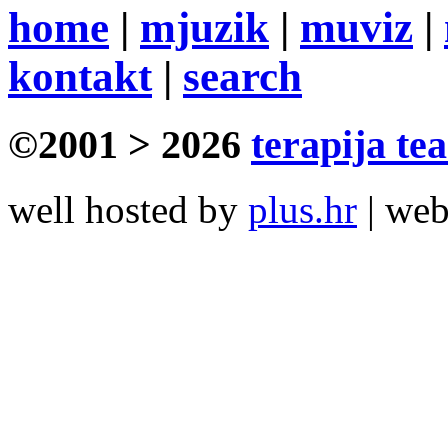
home
|
mjuzik
|
muviz
|
kontakt
|
search
©2001 > 2026
terapija te
well hosted by
plus.hr
| we