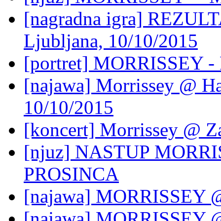
[nagradna igra] REZULTA
Ljubljana, 10/10/2015
[portret] MORRISSEY - D
[najawa] Morrissey @ Hal
10/10/2015
[koncert] Morrissey @ Z
[njuz] NASTUP MORR
PROSINCA
[najawa] MORRISSEY @ 
[najawa] MORRISSEY @ 