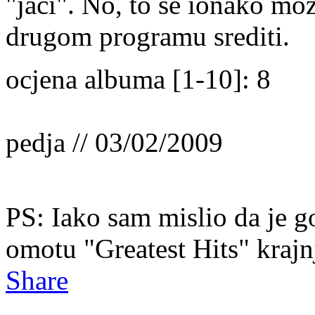
"jači". No, to se ionako m
drugom programu srediti.
ocjena albuma [1-10]: 8
pedja // 03/02/2009
PS: Iako sam mislio da je 
omotu "Greatest Hits" krajnj
Share