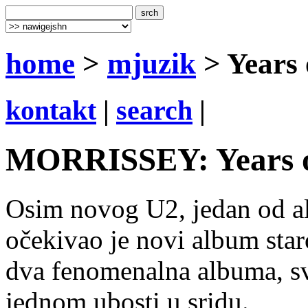
home
>
mjuzik
> Years 
kontakt
|
search
|
MORRISSEY: Years of
Osim novog U2, jedan od al
očekivao je novi album sta
dva fenomenalna albuma, sv
jednom ubosti u sridu.