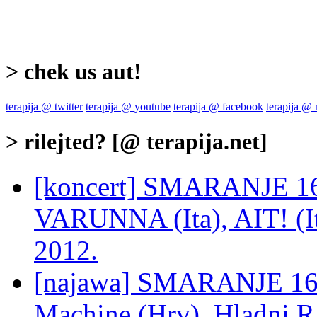
> chek us aut!
terapija @ twitter
terapija @ youtube
terapija @ facebook
terapija @
> rilejted? [@ terapija.net]
[koncert] SMARANJE 1
VARUNNA (Ita), AIT! (I
2012.
[najawa] SMARANJE 16: A
Machine (Hrv), Hladni R