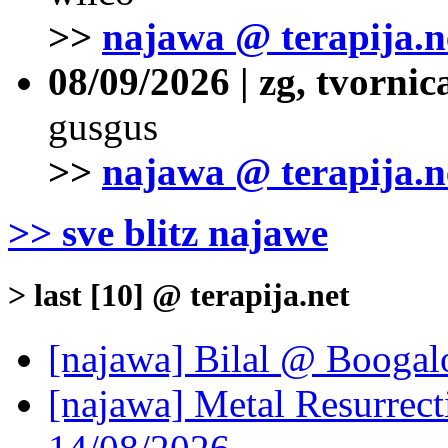
>>
najawa @ terapija.n
08/09/2026 | zg, tvornic
gusgus
>>
najawa @ terapija.n
>> sve blitz najawe
> last [10] @ terapija.net
[najawa] Bilal @ Boogal
[najawa] Metal Resurrec