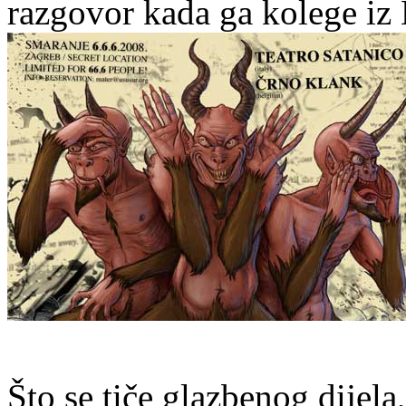
razgovor kada ga kolege iz 
Što se tiče glazbenog dijela,