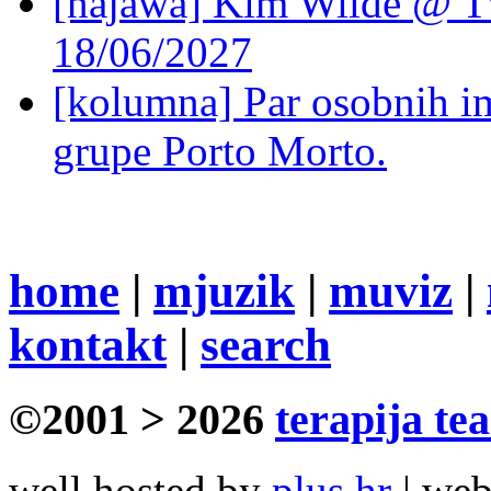
[najawa] Kim Wilde @ Tv
18/06/2027
[kolumna] Par osobnih 
grupe Porto Morto.
home
|
mjuzik
|
muviz
|
kontakt
|
search
©2001 > 2026
terapija te
well hosted by
plus.hr
| we