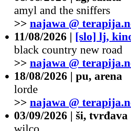
amyl and the sniffers
>>
najawa @ terapija.n
11/08/2026 |
[slo] lj, ki
black country new road
>>
najawa @ terapija.n
18/08/2026 | pu, arena
lorde
>>
najawa @ terapija.n
03/09/2026 | ši, tvrđava
wilco