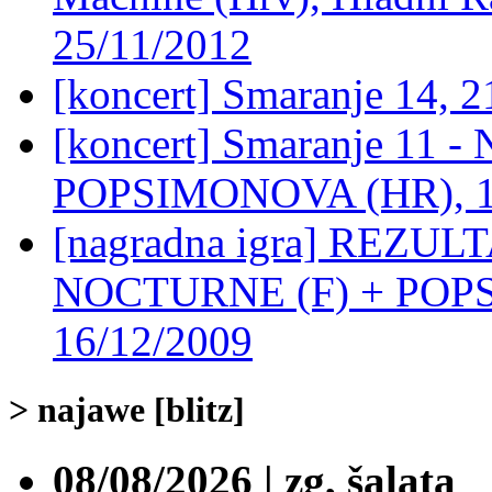
25/11/2012
[koncert] Smaranje 14, 
[koncert] Smaranje 11 
POPSIMONOVA (HR), 16
[nagradna igra] REZULTA
NOCTURNE (F) + POPS
16/12/2009
> najawe [blitz]
08/08/2026 | zg, šalata