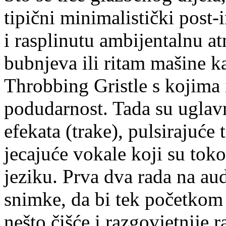
tipični minimalistički post
i rasplinutu ambijentalnu a
bubnjeva ili ritam mašine k
Throbbing Gristle s kojima
podudarnost. Tada su uglavn
efekata (trake), pulsirajuće 
jecajuće vokale koji su toko
jeziku. Prva dva rada na au
snimke, da bi tek početkom 2
nešto čišće i razgovjetnije ra