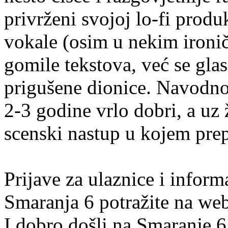
privrženi svojoj lo-fi produ
vokale (osim u nekim iron
gomile tekstova, već se glas
prigušene dionice. Navodno
2-3 godine vrlo dobri, a uz 
scenski nastup u kojem prepl
Prijave za ulaznice i infor
Smaranja 6 potražite na web 
I dobro došli na Smaranje 6,