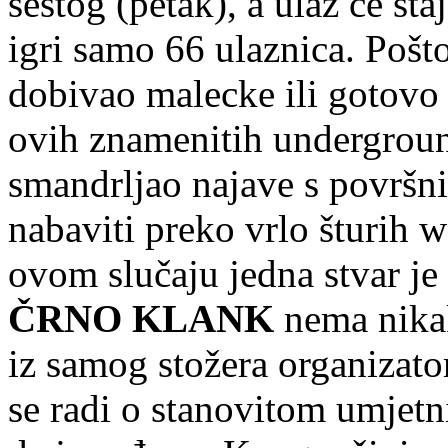
šestog (petak), a ulaz će staj
igri samo 66 ulaznica. Poš
dobivao malecke ili gotovo
ovih znamenitih undergroun
smandrljao najave s površn
nabaviti preko vrlo šturih 
ovom slučaju jedna stvar je
ČRNO KLANK
nema nikak
iz samog stožera organizat
se radi o stanovitom umjetn