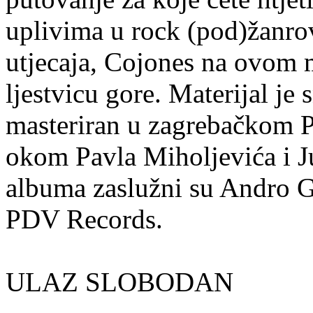
uplivima u rock (pod)žanrov
utjecaja, Cojones na ovom m
ljestvicu gore. Materijal je
masteriran u zagrebačkom P
okom Pavla Miholjevića i Ju
albuma zaslužni su Andro Gi
PDV Records.
ULAZ SLOBODAN