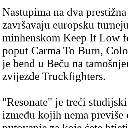
Nastupima na dva prestižna 
završavaju europsku turneju
minhenskom Keep It Low fe
poput Carma To Burn, Colou
je bend u Beču na tamošnje
zvijezde Truckfighters.
"Resonate" je treći studijs
između kojih nema previše 
putovanje za koje ćete htjeti