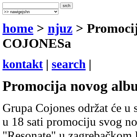
home
>
njuz
> Promoci
COJONESa
kontakt
|
search
|
Promocija novog a
Grupa Cojones održat će u s
u 18 sati promociju svog n
"Resonate" u zagrebačkom 