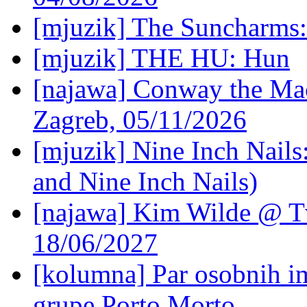
[mjuzik] The Suncharms
[mjuzik] THE HU: Hun
[najawa] Conway the Mac
Zagreb, 05/11/2026
[mjuzik] Nine Inch Nails
and Nine Inch Nails)
[najawa] Kim Wilde @ Tv
18/06/2027
[kolumna] Par osobnih 
grupe Porto Morto.