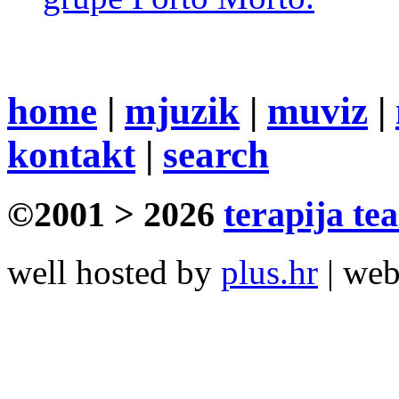
home
|
mjuzik
|
muviz
|
kontakt
|
search
©2001 > 2026
terapija te
well hosted by
plus.hr
| we