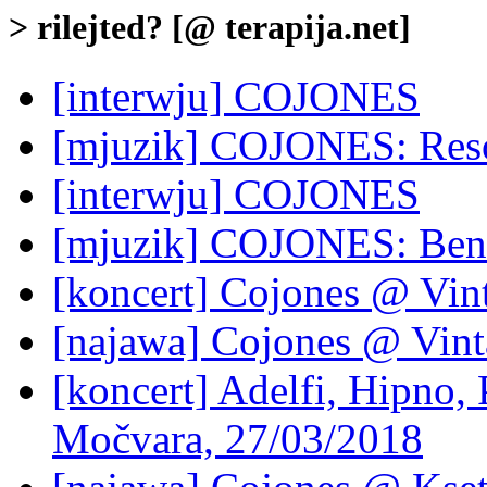
> rilejted? [@ terapija.net]
[interwju] COJONES
[mjuzik] COJONES: Res
[interwju] COJONES
[mjuzik] COJONES: Ben
[koncert] Cojones @ Vint
[najawa] Cojones @ Vint
[koncert] Adelfi, Hipno
Močvara, 27/03/2018