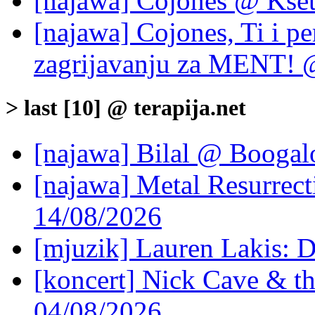
[najawa] Cojones @ Kset
[najawa] Cojones, Ti i p
zagrijavanju za MENT! 
> last [10] @ terapija.net
[najawa] Bilal @ Boogal
[najawa] Metal Resurrec
14/08/2026
[mjuzik] Lauren Lakis: D
[koncert] Nick Cave & t
04/08/2026