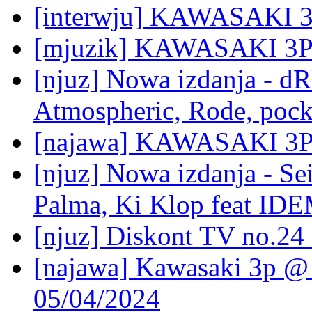
[interwju] KAWASAKI 
[mjuzik] KAWASAKI 3P:
[njuz] Nowa izdanja -
Atmospheric, Rode, poc
[najawa] KAWASAKI 3P @
[njuz] Nowa izdanja - Sei
Palma, Ki Klop feat ID
[njuz] Diskont TV no.
[najawa] Kawasaki 3p @ 
05/04/2024