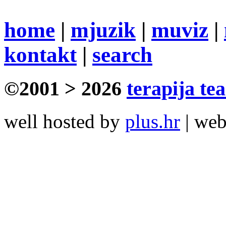
home
|
mjuzik
|
muviz
|
kontakt
|
search
©2001 > 2026
terapija te
well hosted by
plus.hr
| we