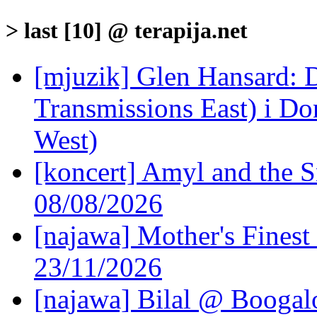
> last [10] @ terapija.net
[mjuzik] Glen Hansard: D
Transmissions East) i Don
West)
[koncert] Amyl and the S
08/08/2026
[najawa] Mother's Fines
23/11/2026
[najawa] Bilal @ Boogal