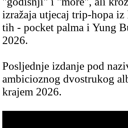
"godišnji" i "more", ali kro
izražaja utjecaj trip-hopa i
tih - pocket palma i Yung Bu
2026.
Posljednje izdanje pod naz
ambicioznog dvostrukog alb
krajem 2026.