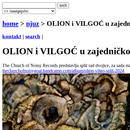
home
>
njuz
> OLION i VILGOĆ u zajedn
kontakt
|
search
|
OLION i VILGOĆ u zajedničk
The Church of Noisy Records predstavlja split rad dvojice, za sada 
thechurchofnoisygoat.bandcamp.com/album/olion-vilgo-split-2024