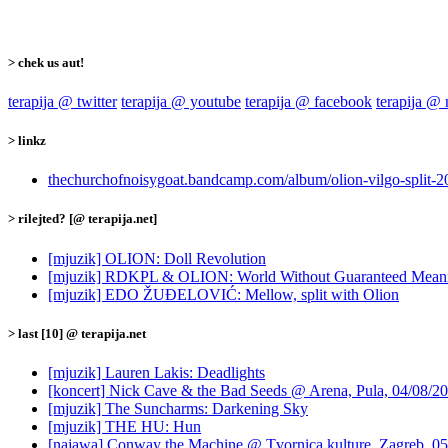
> chek us aut!
terapija @ twitter
terapija @ youtube
terapija @ facebook
terapija @
> linkz
thechurchofnoisygoat.bandcamp.com/album/olion-vilgo-split-2
> rilejted? [@ terapija.net]
[mjuzik] OLION: Doll Revolution
[mjuzik] RDKPL & OLION: World Without Guaranteed Mean
[mjuzik] EDO ŽUĐELOVIĆ: Mellow, split with Olion
> last [10] @ terapija.net
[mjuzik] Lauren Lakis: Deadlights
[koncert] Nick Cave & the Bad Seeds @ Arena, Pula, 04/08/2
[mjuzik] The Suncharms: Darkening Sky
[mjuzik] THE HU: Hun
[najawa] Conway the Machine @ Tvornica kulture, Zagreb, 05