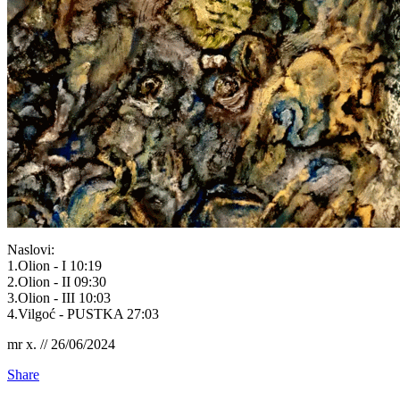
Naslovi:
1.Olion - I 10:19
2.Olion - II 09:30
3.Olion - III 10:03
4.Vilgoć - PUSTKA 27:03
mr x. // 26/06/2024
Share