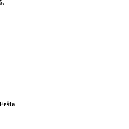
6.
Fešta