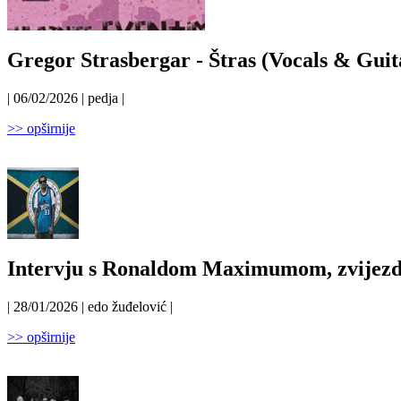
Gregor Strasbergar - Štras (Vocals & Guit
| 06/02/2026 | pedja |
>> opširnije
Intervju s Ronaldom Maximumom, zvijezd
| 28/01/2026 | edo žuđelović |
>> opširnije