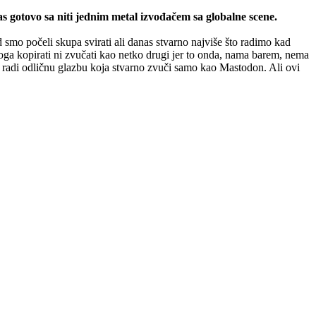
s gotovo sa niti jednim metal izvođačem sa globalne scene.
 smo počeli skupa svirati ali danas stvarno najviše što radimo kad
koga kopirati ni zvučati kao netko drugi jer to onda, nama barem, nema
n radi odličnu glazbu koja stvarno zvuči samo kao Mastodon. Ali ovi