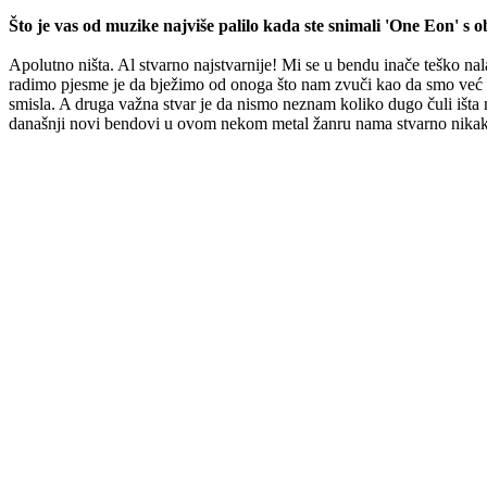
Što je vas od muzike najviše palilo kada ste snimali 'One Eon' s
Apolutno ništa. Al stvarno najstvarnije! Mi se u bendu inače teško nal
radimo pjesme je da bježimo od onoga što nam zvuči kao da smo već to 
smisla. A druga važna stvar je da nismo neznam koliko dugo čuli išta
današnji novi bendovi u ovom nekom metal žanru nama stvarno nikako 