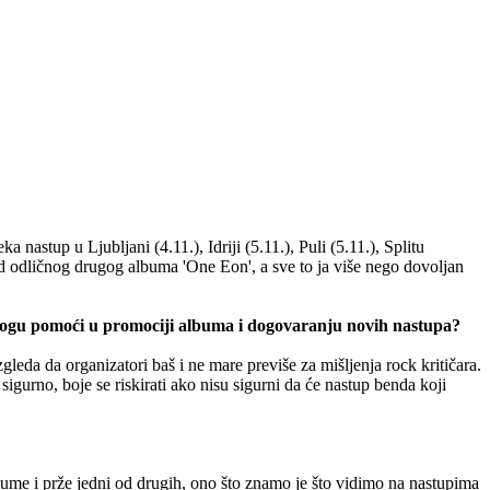
stup u Ljubljani (4.11.), Idriji (5.11.), Puli (5.11.), Splitu
od odličnog drugog albuma 'One Eon', a sve to ja više nego dovoljan
e mogu pomoći u promociji albuma i dogovaranju novih nastupa?
eda da organizatori baš i ne mare previše za mišljenja rock kritičara.
sigurno, boje se riskirati ako nisu sigurni da će nastup benda koji
lbume i prže jedni od drugih, ono što znamo je što vidimo na nastupima