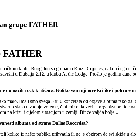
tman grupe FATHER
pe FATHER
bačkom klubu Boogaloo sa grupama Ruiz i Cojones, nakon čega ih čeka na
i završili u Dubaiju 2.12. u klubu At the Lodge. Prošlo je godinu dana 
rane domaćih rock kritičara. Koliko vam njihove kritike i pohval
ko malo. Imali smo svega 5 ili 6 koncerata od objave albuma tako da izgl
stvarno slaba u zadnje vrijeme, čini mi se da većina organizatora ide na 
m na krizu i cijelom situacijom u zemlji. Bit će valjda bolje...
davanosti albuma od strane Dallas Recordsa?
j koliko je nešto publika prihvatila ili ne, s obzirom da svi skidaju a