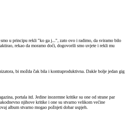
 smo u principu rekli "ko ga j...", zato ovo i radimo, da sviramo bilo
ntaktirao, rekao da moramo doći, dogovorili smo uvjete i rekli mu
nizatora, bi možda čak bila i kontraproduktivna. Dakle bolje jedan gig
agazina, portala itd. Jedine inozemne kritike su one od strane par
svakodnevno njihove kritike i one su stvarno velikom većine
 ovaj album stvarno mogao požnjeti dobar uspjeh.