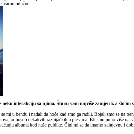
stvarno odlične.
neku interakciju sa njima. Što su vam najviše zamjerili, a što im
o se mi u bendu i nadali da hoće kad smo ga radili. Bojali smo se na tre
lova, odnosno nekakvih razbijačkih u pjesama. Išli smo puno više na s
ihvaćanju albuma kod naše publike. Čini mi se da imamo zahtjevnu i do