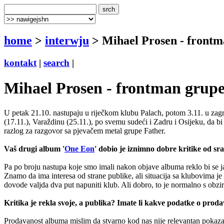
home
>
interwju
> Mihael Prosen - fron
kontakt
|
search
|
Mihael Prosen - frontman gru
U petak 21.10. nastupaju u riječkom klubu Palach, potom 3.11. u zagre
(17.11.), Varaždinu (25.11.), po svemu sudeći i Zadru i Osijeku, da b
razlog za razgovor sa pjevačem metal grupe Father.
Vaš drugi album '
One Eon
' dobio je iznimno dobre kritike od s
Pa po broju nastupa koje smo imali nakon objave albuma reklo bi se ja
Znamo da ima interesa od strane publike, ali situacija sa klubovima je 
dovode valjda dva put napuniti klub. Ali dobro, to je normalno s obziro
Kritika je rekla svoje, a publika? Imate li kakve podatke o pro
Prodavanost albuma mislim da stvarno kod nas nije relevantan pokazatel