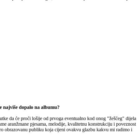
 se najviše dopalo na albumu?
nutke da će proći lošije od prvoga eventualno kod onog "žešćeg" dijela
ame aranžmane pjesama, melodije, kvalitetnu konstrukciju i poveznost
bro obrazovanu publiku koja cijeni ovakvu glazbu kakvu mi radimo i