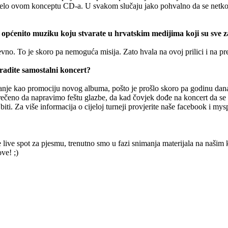
nijelo ovom konceptu CD-a. U svakom slučaju jako pohvalno da se netko
 općenito muziku koju stvarate u hrvatskim medijima koji su sve 
vno. To je skoro pa nemoguća misija. Zato hvala na ovoj prilici i na pr
radite samostalni koncert?
anje kao promociju novog albuma, pošto je prošlo skoro pa godinu dana 
 rečeno da napravimo feštu glazbe, da kad čovjek dođe na koncert da se v
ti. Za više informacija o cijeloj turneji provjerite naše facebook i mys
 live spot za pjesmu, trenutno smo u fazi snimanja materijala na našim k
ve! ;)