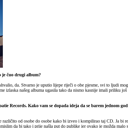
to je čuo drugi album?
hvalio, da. Stvarno je uputio lijepe riječi o obe pjesme, svi to ljudi m
eme izlaska našeg albuma ugasila tako da nismo kasnije imali priliku još
oatie Records. Kako vam se dopada ideja da se barem jednom godi
 je različito od osobe do osobe kako bi izveo i kompilirao taj CD. Ja bi 
, mislim da bi tako i prije našla put do publike jer ovako je možda ma