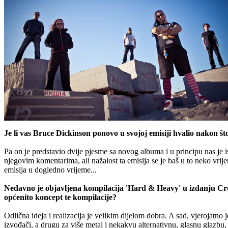
Je li vas Bruce Dickinson ponovo u svojoj emisiji hvalio nakon š
Pa on je predstavio dvije pjesme sa novog albuma i u principu nas je is
njegovim komentarima, ali nažalost ta emisija se je baš u to neko vrij
emisija u dogledno vrijeme...
Nedavno je objavljena kompilacija 'Hard & Heavy' u izdanju Cr
općenito koncept te kompilacije?
Odlična ideja i realizacija je velikim dijelom dobra. A sad, vjerojatno
izvođači, a drugu za više metal i nekakvu alternativnu, glasnu glazbu