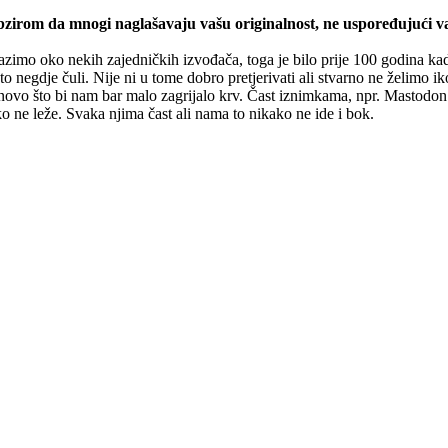
 obzirom da mnogi naglašavaju vašu originalnost, ne uspoređujući va
azimo oko nekih zajedničkih izvođača, toga je bilo prije 100 godina kad
negdje čuli. Nije ni u tome dobro pretjerivati ali stvarno ne želimo i
 novo što bi nam bar malo zagrijalo krv. Čast iznimkama, npr. Mastodo
ne leže. Svaka njima čast ali nama to nikako ne ide i bok.