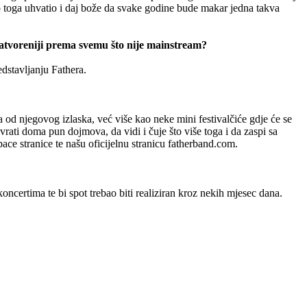
 toga uhvatio i daj bože da svake godine bude makar jedna takva
zatvoreniji prema svemu što nije mainstream?
edstavljanju Fathera.
od njegovog izlaska, već više kao neke mini festivalčiće gdje će se
rati doma pun dojmova, da vidi i čuje što više toga i da zaspi sa
pace stranice te našu oficijelnu stranicu fatherband.com.
oncertima te bi spot trebao biti realiziran kroz nekih mjesec dana.