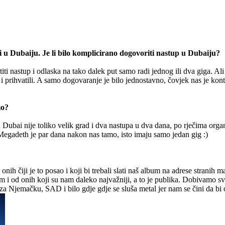
k i u Dubaiju. Je li bilo komplicirano dogovoriti nastup u Dubaiju?
iti nastup i odlaska na tako dalek put samo radi jednog ili dva giga. Ali
u i prihvatili. A samo dogovaranje je bilo jednostavno, čovjek nas je ko
mo?
u Dubai nije toliko velik grad i dva nastupa u dva dana, po rječima orga
Megadeth je par dana nakon nas tamo, isto imaju samo jedan gig :)
h čiji je to posao i koji bi trebali slati naš album na adrese stranih m
atim i od onih koji su nam daleko najvažniji, a to je publika. Dobivamo 
za Njemačku, SAD i bilo gdje gdje se sluša metal jer nam se čini da bi