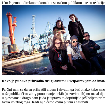
i što čujemo u direktnom kontaktu sa našom publikom a te su reakcije 
Kako je publika prihvatila drugi album? Pretpostavljam da imate 
Pa čini nam se da su prihvatili album i shvatili ga baš onako kako sm
naše publike čisto zbog puno manje nekih (nazovimo ih) nu metal dije
u pjesmama i drago nam je da je upravo to doprinijelo još boljem pr
hvala im zbog toga. Radi njih ćemo ovim putem i nastaviti...