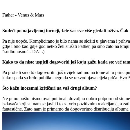
Father - Venus & Mars
Sudeći po najavljenoj turneji, žele vas sve više gledati uživo. Ča
Pa nije uopće. Komplicirano je bilo nama se složiti u glavama i prihvat
gdje i bilo kad gdje god netko želi slušati Father, pa smo zato na kraj
"sudbonosno" - DA! :)
Kako to da niste uspjeli dogovoriti još koju gažu kada ste već ta
Pa probali smo to dogovoriti i još uvijek radimo na tome ali u princip
kako spada sa brdo publike nego da se razvodnjava cijela priča. Evo 
Što kažu inozemni kritičari na vaš drugi album?
Ne puno pošto nismo ovaj put imali dovoljno dobru potporu od strane oni
izdavača koji su nam se javili i to sa vrlo pozitivnim reakcijama, a z
fantastične. Zato nam je primarno da dogovorimo distribuciju albuma 