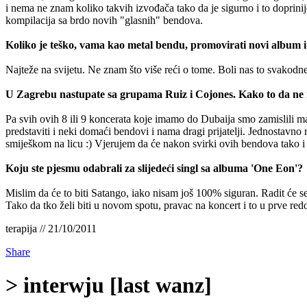
i nema ne znam koliko takvih izvođača tako da je sigurno i to dopri
kompilacija sa brdo novih "glasnih" bendova.
Koliko je teško, vama kao metal bendu, promovirati novi album i
Najteže na svijetu. Ne znam što više reći o tome. Boli nas to svakodne
U Zagrebu nastupate sa grupama Ruiz i Cojones. Kako to da ne 
Pa svih ovih 8 ili 9 koncerata koje imamo do Dubaija smo zamislili m
predstaviti i neki domaći bendovi i nama dragi prijatelji. Jednostavno
smiješkom na licu :) Vjerujem da će nakon svirki ovih bendova tako i bi
Koju ste pjesmu odabrali za slijedeći singl sa albuma 'One Eon'?
Mislim da će to biti Satango, iako nisam još 100% siguran. Radit će se
Tako da tko želi biti u novom spotu, pravac na koncert i to u prve redo
terapija // 21/10/2011
Share
> interwju [last wanz]