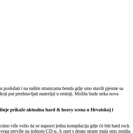
ogu poslušati i na našim stranicama benda gdje smo stavili pjesme sa
 koji put predstavljati materijal u emisiji. Možda bude neka nova
šnje prikaže aktualna hard & heavy scena u Hrvatskoj i
recimo više volio da se napravi jedna kompilacija gdje će biti hard rock
lo svega previše na jednom CD-u. A opet s druge strane mala smo zemlja