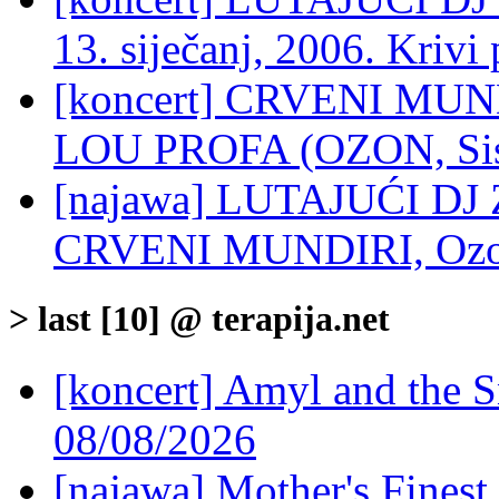
13. siječanj, 2006. Krivi
[koncert] CRVENI MU
LOU PROFA (OZON, Sisa
[najawa] LUTAJUĆI D
CRVENI MUNDIRI, Ozon,
> last [10] @ terapija.net
[koncert] Amyl and the S
08/08/2026
[najawa] Mother's Fines