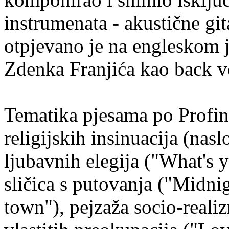
instrumenata - akustične git
otpjevano je na engleskom
Zdenka Franjića kao back v
Tematika pjesama po Profin
religijskih insinuacija (nas
ljubavnih elegija ("What's
sličica s putovanja ("Midni
town"), pejzaža socio-reali