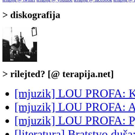
> diskografija
> rilejted? [@ terapija.net]
[mjuzik] LOU PROFA: Ka
[mjuzik] LOU PROFA: Al
[mjuzik] LOU PROFA: Pje
[literatura] Bratstvo d