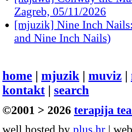
Zagreb, 05/11/2026
[mjuzik] Nine Inch Nails
and Nine Inch Nails)
home
|
mjuzik
|
muviz
|
kontakt
|
search
©2001 > 2026
terapija te
well hosted by
plus.hr
| we