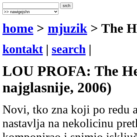
home
>
mjuzik
> The H
kontakt
|
search
|
LOU PROFA: The Hea
najglasnije, 2006)
Novi, tko zna koji po redu 
nastavlja na nekolicinu pre
komponirao i snimio isključ