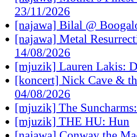
23/11/2026
[najawa] Bilal @ Boogal
[najawa] Metal Resurrec
14/08/2026
[mjuzik] Lauren Lakis: D
[koncert] Nick Cave & t
04/08/2026
[mjuzik] The Suncharms
[mjuzik] THE HU: Hun
[najawa] Conway the Mac