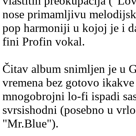
vlastitih preokupacija ("Lo
nose primamljivu melodijsku
pop harmoniji u kojoj je i d
fini Profin vokal.
Čitav album snimljen je u G
vremena bez gotovo ikakve 
mnogobrojni lo-fi ispadi sa
svrsishodni (posebno u vrlo
"Mr.Blue").