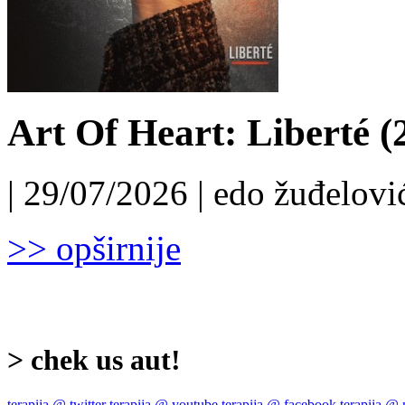
Art Of Heart: Liberté (
| 29/07/2026 | edo žuđelović
>> opširnije
> chek us aut!
terapija @ twitter
terapija @ youtube
terapija @ facebook
terapija @