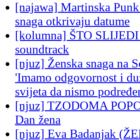
[najawa] Martinska Punk 
snaga otkrivaju datume
[kolumna] ŠTO SLIJED
soundtrack
[njuz] Ženska snaga na 
'Imamo odgovornost i du
svijeta da nismo podređe
[njuz] TZODOMA POPO, p
Dan žena
[njuz] Eva Badanjak (ŽE