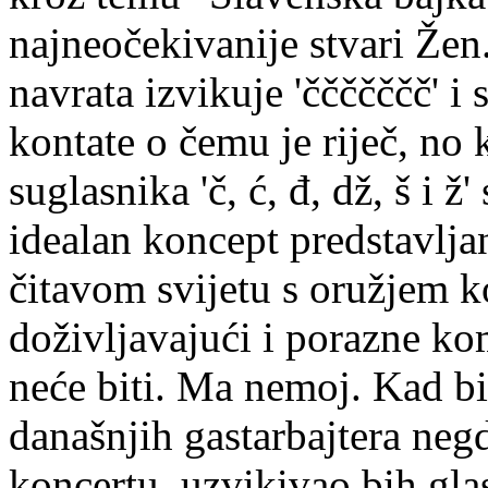
najneočekivanije stvari Že
navrata izvikuje 'ččččččč' i
kontate o čemu je riječ, no
suglasnika 'č, ć, đ, dž, š i ž
idealan koncept predstavlja
čitavom svijetu s oružjem 
doživljavajući i porazne ko
neće biti. Ma nemoj. Kad bi 
današnjih gastarbajtera ne
koncertu, uzvikivao bih glas