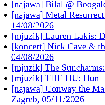
[najawa] Bilal @ Boogal
[najawa] Metal Resurrec
14/08/2026
[mjuzik] Lauren Lakis: D
[koncert] Nick Cave & t
04/08/2026
[mjuzik] The Suncharms
[mjuzik] THE HU: Hun
[najawa] Conway the Mac
Zagreb, 05/11/2026