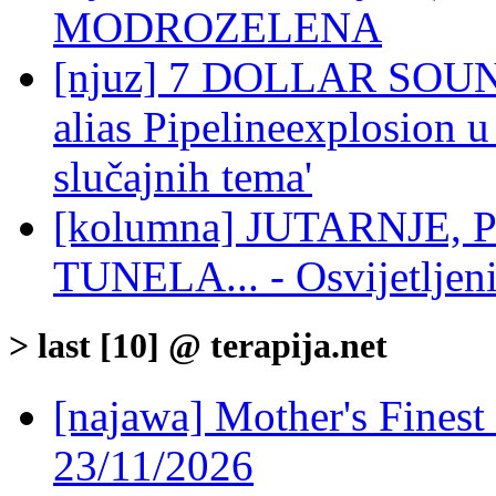
MODROZELENA
[njuz] 7 DOLLAR SOUND
alias Pipelineexplosion u
slučajnih tema'
[kolumna] JUTARNJE,
TUNELA... - Osvijetljen
> last [10] @ terapija.net
[najawa] Mother's Fines
23/11/2026