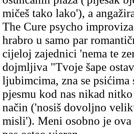
mičeš tako lako'), a angaži
The Cure psycho improvizac
hrabro u samo par romantič
cijeloj zajednici 'nema te z
dojmljiva "Tvoje šape ostav
ljubimcima, zna se psićima s
pjesmu kod nas nikad nitko 
način ('nosiš dovoljno veli
misli'). Meni osobno je ova