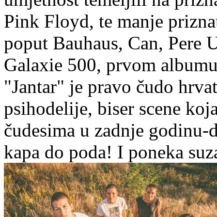
Pink Floyd, te manje prizn
poput Bauhaus, Can, Pere 
Galaxie 500, prvom albumu 
"Jantar" je pravo čudo hrv
psihodelije, biser scene koj
čudesima u zadnje godinu-d
kapa do poda! I poneka suza