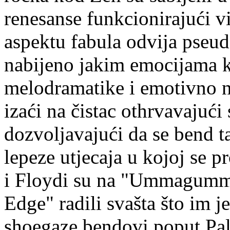
renesanse funkcionirajući v
aspektu fabula odvija pseud
nabijeno jakim emocijama k
melodramatike i emotivno n
izaći na čistac othrvavajući 
dozvoljavajući da se bend t
lepeze utjecaja u kojoj se 
i Floydi su na "Ummagumma
Edge" radili svašta što im je
shoegaze bendovi poput Pal