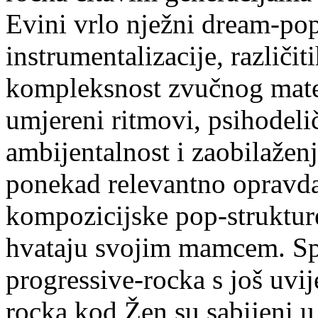
Evini vrlo nježni dream-pop
instrumentalizacije, različi
kompleksnost zvučnog mater
umjereni ritmovi, psihodeli
ambijentalnost i zaobilaženj
ponekad relevantno opravdan
kompozicijske pop-strukture
hvataju svojim mamcem. Sp
progressive-rocka s još uvi
rocka kod Žen su sabijeni u