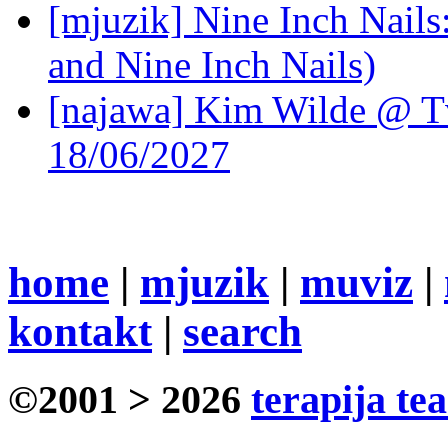
[mjuzik] Nine Inch Nails
and Nine Inch Nails)
[najawa] Kim Wilde @ Tv
18/06/2027
home
|
mjuzik
|
muviz
|
kontakt
|
search
©2001 > 2026
terapija te