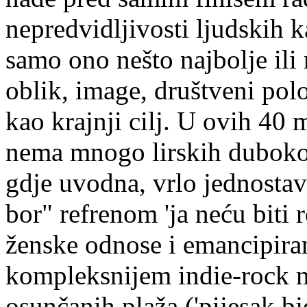
nepredvidljivosti ljudskih 
samo ono nešto najbolje ili 
oblik, image, društveni polo
kao krajnji cilj. U ovih 40 
nema mnogo lirskih dubokou
gdje uvodna, vrlo jednostav
bor" refrenom 'ja neću biti
ženske odnose i emancipiran
kompleksnijem indie-rock man
osunčanih plaža ('pijesak b