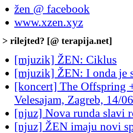
žen @ facebook
www.xzen.xyz
> rilejted? [@ terapija.net]
[mjuzik] ŽEN: Ciklus
[mjuzik] ŽEN: I onda je 
[koncert] The Offspring 
Velesajam, Zagreb, 14/0
[njuz] Nova runda slavi 
[njuz] ŽEN imaju novi sp