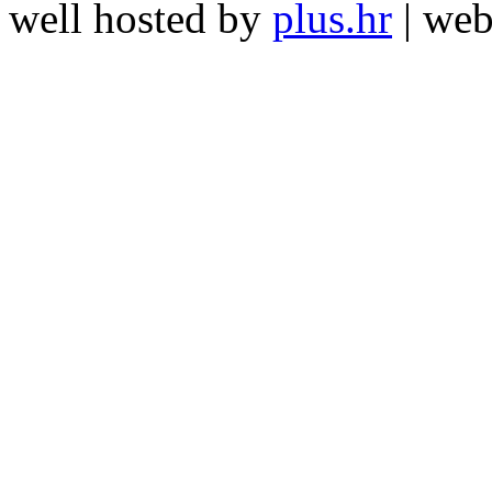
well hosted by
plus.hr
| we