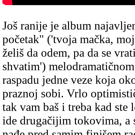
Još ranije je album najavlj
početak" ('tvoja mačka, moj
želiš da odem, pa da se vra
shvatim') melodramatičnom,
raspadu jedne veze koja ok
praznoj sobi. Vrlo optimistič
tak vam baš i treba kad ste
ide drugačijim tokovima, a 
nađe pred samim finišem rad