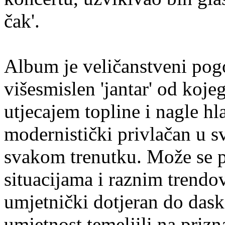
čak'.
Album je veličanstveni po
višesmislen 'jantar' od koje
utjecajem topline i nagle hla
modernistički privlačan u 
svakom trenutku. Može se p
situacijama i raznim trendov
umjetnički dotjeran do dask
umjetnost temeljili na prizn