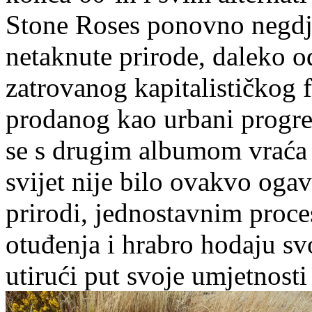
Stone Roses ponovno negdje
netaknute prirode, daleko od
zatrovanog kapitalističkog
prodanog kao urbani progres
se s drugim albumom vraća
svijet nije bilo ovakvo ogav
prirodi, jednostavnim proc
otuđenja i hrabro hodaju s
utirući put svoje umjetnosti 