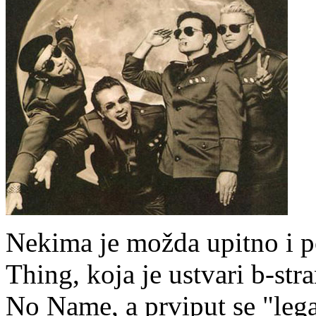
Nekima je možda upitno i p
Thing, koja je ustvari b-str
No Name, a prviput se "lega