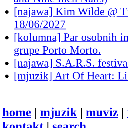
[najawa] Kim Wilde @ Tv
18/06/2027
[kolumna] Par osobnih 
grupe Porto Morto.
[najawa] S.A.R.S. festiv
[mjuzik] Art Of Heart: Li
home
|
mjuzik
|
muviz
|
kontakt
|
search