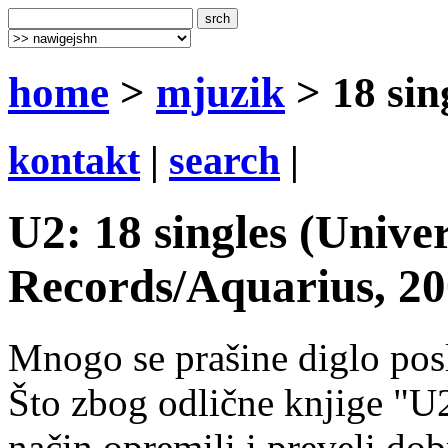
home
>
mjuzik
> 18 sin
kontakt
|
search
|
U2: 18 singles (Univer
Records/Aquarius, 20
Mnogo se prašine diglo pos
Što zbog odlične knjige "U2
način opremili i preveli dob