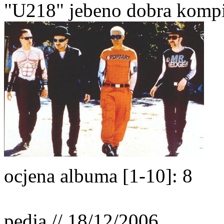
"U218" jebeno dobra kompil
ocjena albuma [1-10]: 8
pedja // 18/12/2006