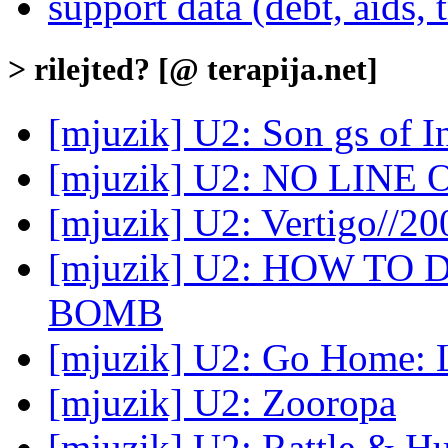
support data (debt, aids, t
> rilejted? [@ terapija.net]
[mjuzik] U2: Son gs of 
[mjuzik] U2: NO LIN
[mjuzik] U2: Vertigo//2
[mjuzik] U2: HOW T
BOMB
[mjuzik] U2: Go Home: L
[mjuzik] U2: Zooropa
[mjuzik] U2: Rattle & 