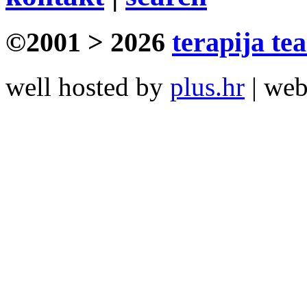
©2001 > 2026
terapija te
well hosted by
plus.hr
| we