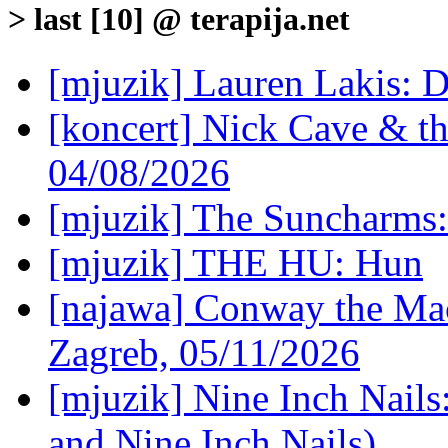
> last [10] @ terapija.net
[mjuzik] Lauren Lakis: D
[koncert] Nick Cave & t
04/08/2026
[mjuzik] The Suncharms
[mjuzik] THE HU: Hun
[najawa] Conway the Mac
Zagreb, 05/11/2026
[mjuzik] Nine Inch Nails
and Nine Inch Nails)