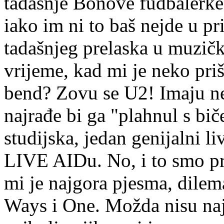
tadašnje Bonove fudbalerke
iako im ni to baš nejde u p
tadašnjeg prelaska u muzič
vrijeme, kad mi je neko priš
bend? Zovu se U2! Imaju ne
najrađe bi ga "plahnul s b
studijska, jedan genijalni l
LIVE AIDu. No, i to smo pre
mi je najgora pjesma, dile
Ways i One. Možda nisu naj