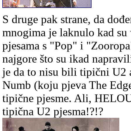
S druge pak strane, da dođ
mnogima je laknulo kad su 
pjesama s "Pop" i "Zooropa
najgore što su ikad napravil
je da to nisu bili tipični U
Numb (koju pjeva The Edge)
tipične pjesme. Ali, HELOU
tipična U2 pjesma!?!?