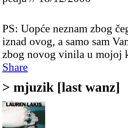
PS: Uopće neznam zbog čega
iznad ovog, a samo sam Vam
zbog novog vinila u mojoj k
Share
> mjuzik [last wanz]