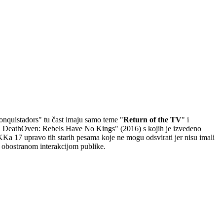
Conquistadors" tu čast imaju samo teme "
Return of the TV
" i
) i DeathOven: Rebels Have No Kings" (2016) s kojih je izvedeno
iKKa 17 upravo tih starih pesama koje ne mogu odsvirati jer nisu imali
s obostranom interakcijom publike.