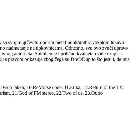
ung sa svojim grčevito-oporim metal-punk/gothic vokalom lukavo
iozno nadmetanje na tipkovnicama. Odnosno, sve ovo zvuči upravo
nog autoriteta. Snimljen je i prilično kvalitetan video zapis s
oji s pravom prikazuje zbog čega su DreDDup to što jesu i, da ima
9.Disco-taken, 10.ReMorse code, 11.Etika, 12.Return of the TV,
urism, 21.God of FM stereo, 22.Two of us, 23.Outro