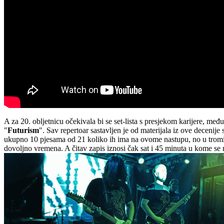
A za 20. obljetnicu očekivala bi se set-lista s presjekom karijere, me
"
Futurism
". Sav repertoar sastavljen je od materijala iz ove dece
ukupno 10 pjesama od 21 koliko ih ima na ovome nastupu, no u tro
dovoljno vremena. A čitav zapis iznosi čak sat i 45 minuta u kome se