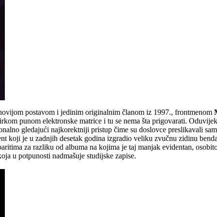
 novijom postavom i jedinim originalnim članom iz 1997., frontmenom
rkom punom elektronske matrice i tu se nema šta prigovarati. Oduvijek 
ionalno gledajući najkorektniji pristup čime su doslovce preslikavali s
t koji je u zadnjih desetak godina izgradio veliku zvučnu zidinu benda 
ritima za razliku od albuma na kojima je taj manjak evidentan, osobito ž
koja u potpunosti nadmašuje studijske zapise.