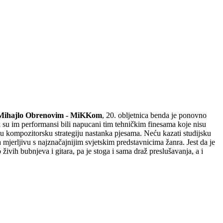
Mihajlo Obrenovim - MiKKom
, 20. obljetnica benda je ponovno
su im performansi bili napucani tim tehničkim finesama koje nisu
amu kompozitorsku strategiju nastanka pjesama. Neću kazati studijsku
mjerljivu s najznačajnijim svjetskim predstavnicima žanra. Jest da je
ivih bubnjeva i gitara, pa je stoga i sama draž preslušavanja, a i