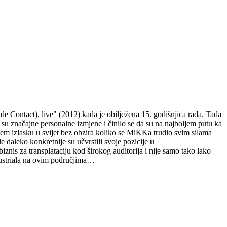
de Contact), live" (2012) kada je obilježena 15. godišnjica rada. Tada
i su značajne personalne izmjene i činilo se da su na najboljem putu ka
em izlasku u svijet bez obzira koliko se MiKKa trudio svim silama
 daleko konkretnije su učvrstili svoje pozicije u
biznis za transplataciju kod širokog auditorija i nije samo tako lako
ndustriala na ovim područjima…