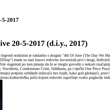
-5-2017
 20-5-2017 (d.i.y., 2017)
ial legendi realiziran je sukladno s drugim "4th Of June (The Day We Ma
Dup") mada su stari fanovi redovito favorizirali prvi i drugi, doživjel
e stagnirati po tom pitanju da bi se moglo govoriti o nekom značajnij
Noctiferia, Condemnato Cristi, Siddharta, pa i riječki One Piece Puzzle
ek imaju) potporu ozbiljnih izdavača bez kojih, kako god gledajući, pravi 
ovjesno-kulturološka priča kojom redovito započinje svako poglavlje i