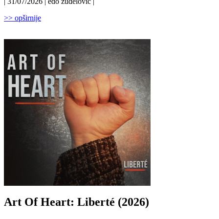
| 31/07/2026 | edo žuđelović |
>> opširnije
Art Of Heart: Liberté (2026)