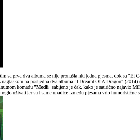
đutim sa prva dva albuma se nije pronašla niti jedna pjesma, dok sa "El 
nije s naglaskom na posljedna dva albuma "I Dreamt Of A Dragon" (2014
minutnom komadu "
Medli
" sabijeno je čak, kako je satirično najavio M
 moglo uživati jer su i same upadice između pjesama vrlo humoristične 