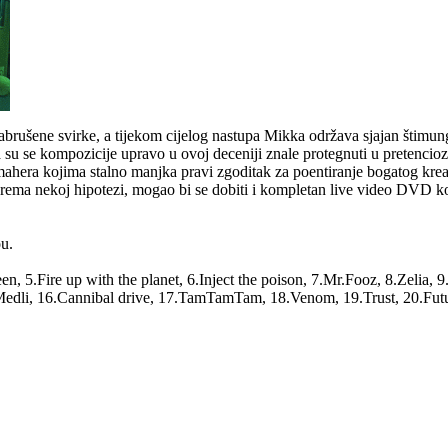
nabrušene svirke, a tijekom cijelog nastupa Mikka održava sjajan štim
 su se kompozicije upravo u ovoj deceniji znale protegnuti u pretenc
hera kojima stalno manjka pravi zgoditak za poentiranje bogatog kreativ
prema nekoj hipotezi, mogao bi se dobiti i kompletan live video DVD k
ou.
n, 5.Fire up with the planet, 6.Inject the poison, 7.Mr.Fooz, 8.Zelia, 
.Medli, 16.Cannibal drive, 17.TamTamTam, 18.Venom, 19.Trust, 20.Fut