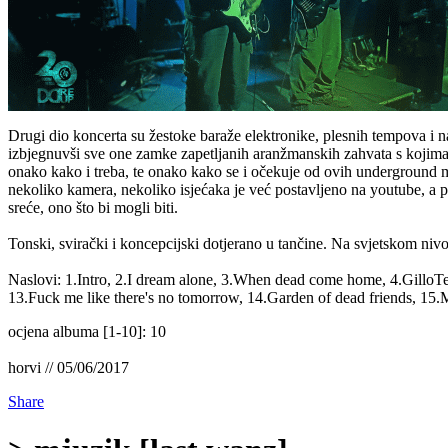
Drugi dio koncerta su žestoke baraže elektronike, plesnih tempova i 
izbjegnuvši sve one zamke zapetljanih aranžmanskih zahvata s kojima
onako kako i treba, te onako kako se i očekuje od ovih underground ma
nekoliko kamera, nekoliko isjećaka je već postavljeno na youtube, a 
sreće, ono što bi mogli biti.
Tonski, svirački i koncepcijski dotjerano u tančine. Na svjetskom niv
Naslovi: 1.Intro, 2.I dream alone, 3.When dead come home, 4.GilloTee
13.Fuck me like there's no tomorrow, 14.Garden of dead friends, 15
ocjena albuma [1-10]: 10
horvi // 05/06/2017
Share