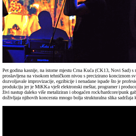
Pet godina kasnije, na istome mjestu Crna Kuća (CK13, Novi Sad) s
proslavljena na visokom tehničkom nivou s precizirano konciznom svi
dozvoljavale improvizacije, egzibicije i nenadane ispade što je profes
produkciju jer je MiKKa vješt elektronski meštar, programer i producen
živi nastup daleko više metaliziran i obogaćen rock/hardcore/punk gaba
doživljaja njihovih koncerata mnogo bolja strukturalna slika sadržaja 