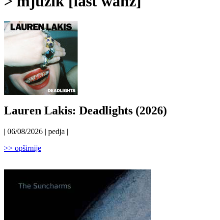
> mjuzik [last wanz]
Lauren Lakis: Deadlights (2026)
| 06/08/2026 | pedja |
>> opširnije