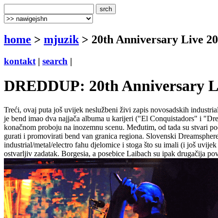
home
>
mjuzik
> 20th Anniversary Live 20
kontakt
|
search
|
DREDDUP: 20th Anniversary Live
Treći, ovaj puta još uvijek neslužbeni živi zapis novosadskih industr
je bend imao dva najjača albuma u karijeri ("El Conquistadors" i "DreD
konačnom proboju na inozemnu scenu. Međutim, od tada su stvari počel
gurati i promovirati bend van granica regiona. Slovenski Dreamsphere, 
industrial/metal/electro fahu djelomice i stoga što su imali (i još uvij
ostvarljiv zadatak. Borgesia, a posebice Laibach su ipak drugačija p