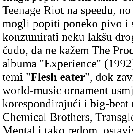
Teenage Riot na speedu, no
mogli popiti poneko pivo i s
konzumirati neku lakšu drog
čudo, da ne kažem The Prod
albuma "Experience" (1992)
temi "
Flesh eater
", dok zav
world-music ornament usmj
korespondirajući i big-beat
Chemical Brothers, Transg
Mental i tako redom, osta