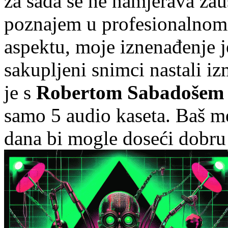
za sada se ne namjerava zau
poznajem u profesionalnom,
aspektu, moje iznenađenje j
sakupljeni snimci nastali i
je s
Robertom Sabadošem
samo 5 audio kaseta. Baš me
dana bi mogle doseći dobru t