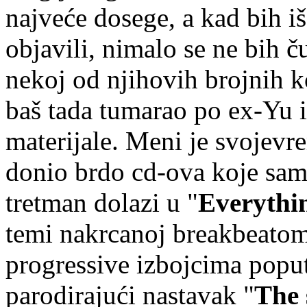
najveće dosege, a kad bih iš
objavili, nimalo se ne bih č
nekoj od njihovih brojnih k
baš tada tumarao po ex-Yu 
materijale. Meni je svojev
donio brdo cd-ova koje sam
tretman dolazi u "
Everythi
temi nakrcanoj breakbeatom
progressive izbojcima popu
parodirajući nastavak "
The 