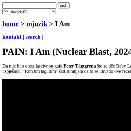
home
>
mjuzik
> I Am
kontakt
|
search
|
PAIN: I Am (Nuclear Blast, 202
Da nije bilo onog lascivnog gafa
Peter Tägtgrena
što se tiče Baby L
uspješnicu "Rim tim tagi dim" čist sumnjam da bi se uhvatio ove recen