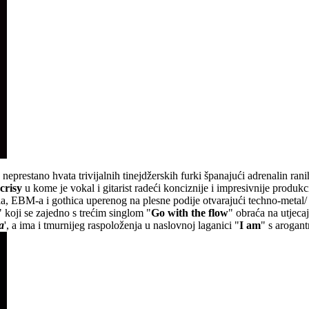
 neprestano hvata trivijalnih tinejdžerskih furki španajući adrenalin r
crisy
u kome je vokal i gitarist radeći konciznije i impresivnije produkc
a, EBM-a i gothica uperenog na plesne podije otvarajući techno-metal
" koji se zajedno s trećim singlom "
Go with the flow
" obraća na utjeca
ja
', a ima i tmurnijeg raspoloženja u naslovnoj laganici "
I am
" s arogan