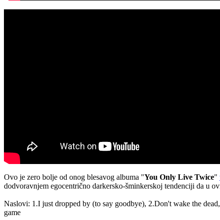
Ovo je zero bolje od onog blesavog albuma "
You Only Live Twice
"
dodvoravnjem egocentrično darkersko-šminkerskoj tendenciji da u ov
Naslovi: 1.I just dropped by (to say goodbye), 2.Don't wake the dead,
game