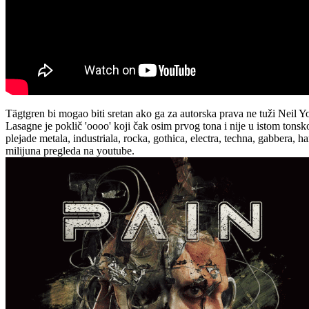
Tägtgren bi mogao biti sretan ako ga za autorska prava ne tuži Neil Yo
Lasagne je poklič 'oooo' koji čak osim prvog tona i nije u istom tonsk
plejade metala, industriala, rocka, gothica, electra, techna, gabbera,
milijuna pregleda na youtube.