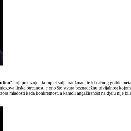
ution
" koji pokazuje i kompleksniji aranžman, te klasičnog gothic meta
jegova lirska otrcanost je ono što stvara beznadežnu trivijalnost kojom s
azora mladosti kada konkretnost, a kamoli angažiranost na djelu nije bil