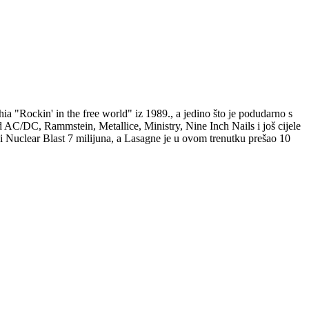
ia "Rockin' in the free world" iz 1989., a jedino što je podudarno s
od AC/DC, Rammstein, Metallice, Ministry, Nine Inch Nails i još cijele
iji Nuclear Blast 7 milijuna, a Lasagne je u ovom trenutku prešao 10