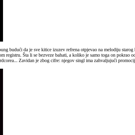
ung budući da je sve kitice izuzev refrena otpjevao na melodiju starog h
om registru. Šta li se bezveze bahati, a koliko je samo toga on pokrao 
 hardcorea... Zavidan je zbog cifre: njegov singl ima zahvaljujući promoc