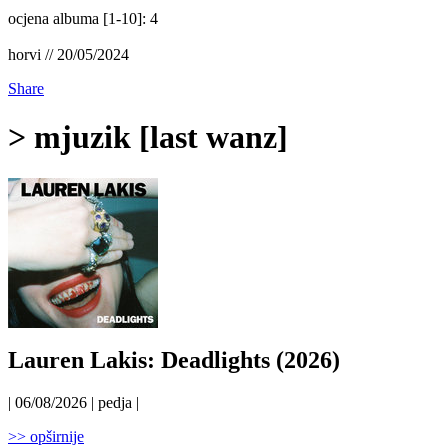
ocjena albuma [1-10]: 4
horvi // 20/05/2024
Share
> mjuzik [last wanz]
Lauren Lakis: Deadlights (2026)
| 06/08/2026 | pedja |
>> opširnije