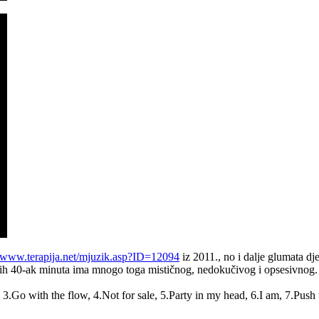
www.terapija.net/mjuzik.asp?ID=12094
iz 2011., no i dalje glumata dj
ih 40-ak minuta ima mnogo toga mističnog, nedokučivog i opsesivnog.
 3.Go with the flow, 4.Not for sale, 5.Party in my head, 6.I am, 7.Pus