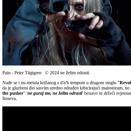
Pain - Peter Tägtgren © 2024 ne želim odrasti
Nađe se i nu-metala križanog s d'n'b tempom u drugom singlu "
Revol
da je glazbeni dio sasvim uredno odrađen kibicirajući mainstream, no n
the pusher
" '
ne guraj me, ne želim odrasti
' benavo se držeći svjeton
štoseva.