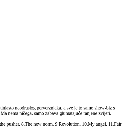
etinjasto neodraslog perverznjaka, a sve je to samo show-biz s
 Ma nema ničega, samo zabava glumatajuće ranjene zvijeri.
h the pusher, 8.The new norm, 9.Revolution, 10.My angel, 11.Fair