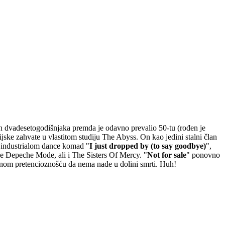
anih dvadesetogodišnjaka premda je odavno prevalio 50-tu (rođen je
ijske zahvate u vlastitom studiju The Abyss. On kao jedini stalni član
/ industrialom dance komad "
I just dropped by (to say goodbye)
",
je Depeche Mode, ali i The Sisters Of Mercy. "
Not for sale
" ponovno
tnom pretencioznošću da nema nade u dolini smrti. Huh!