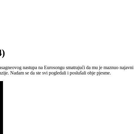
4)
asagneovog nastupa na Eurosongu smatrajući da mu je maznuo najavni 
zije. Nadam se da ste svi pogledali i poslušali obje pjesme.