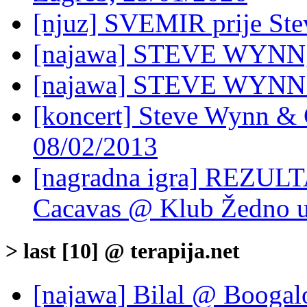
[njuz] SVEMIR prije S
[najawa] STEVE WYNN, 
[najawa] STEVE WYNN 
[koncert] Steve Wynn &
08/02/2013
[nagradna igra] REZULT
Cacavas @ Klub Žedno u
> last [10] @ terapija.net
[najawa] Bilal @ Boogal