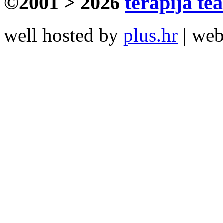
©2001 > 2026
terapija te
well hosted by
plus.hr
| we