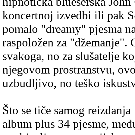
hipnotička blueserska John 
koncertnoj izvedbi ili pak S
pomalo "dreamy" pjesma na
raspoložen za "džemanje". 
svakoga, no za slušatelje ko
njegovom prostranstvu, ovo 
uzbudljivo, no teško iskust
Što se tiče samog reizdanja 
album plus 34 pjesme, među