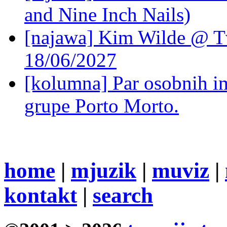
and Nine Inch Nails)
[najawa] Kim Wilde @ Tv
18/06/2027
[kolumna] Par osobnih 
grupe Porto Morto.
home
|
mjuzik
|
muviz
|
kontakt
|
search