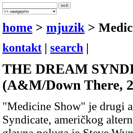
home
>
mjuzik
> Medic
kontakt
|
search
|
THE DREAM SYNDIC
(A&M/Down There, 2
"Medicine Show" je drugi 
Syndicate, američkog altern
glavna poluga je Steve Wyn