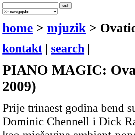
home
>
mjuzik
> Ovati
kontakt
|
search
|
PIANO MAGIC: Ovati
2009)
Prije trinaest godina bend 
Dominic Chennell i Dick Ran
kao mješavina ambient-popa