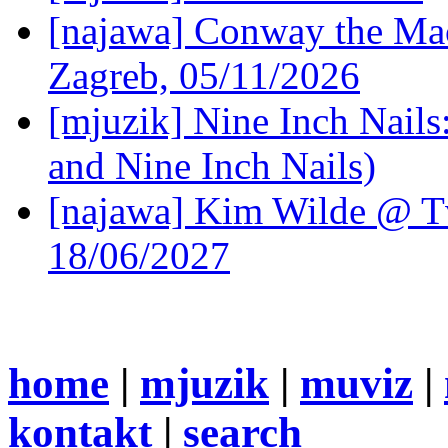
[najawa] Conway the Mac
Zagreb, 05/11/2026
[mjuzik] Nine Inch Nails
and Nine Inch Nails)
[najawa] Kim Wilde @ Tv
18/06/2027
home
|
mjuzik
|
muviz
|
kontakt
|
search