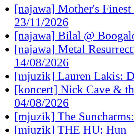
[najawa] Mother's Fines
23/11/2026
[najawa] Bilal @ Boogal
[najawa] Metal Resurrec
14/08/2026
[mjuzik] Lauren Lakis: D
[koncert] Nick Cave & t
04/08/2026
[mjuzik] The Suncharms
[mjuzik] THE HU: Hun