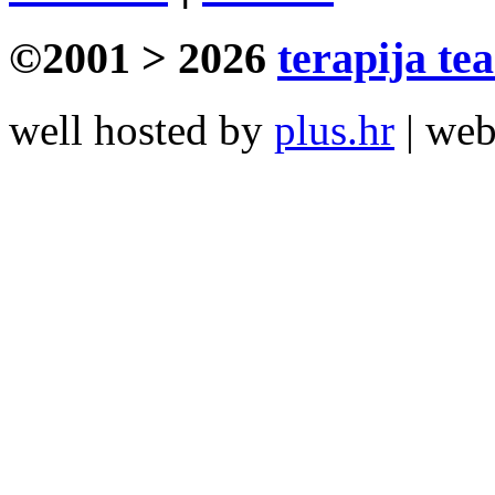
©2001 > 2026
terapija te
well hosted by
plus.hr
| we