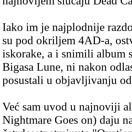
najnovijem slučaju Dead C
Iako im je najplodnije razd
su pod okriljem 4AD-a, ostv
iskorake, a i snimili albu
Bigasa Lune, ni nakon odla
posustali u objavljivanju o
Već sam uvod u najnoviji a
Nightmare Goes on) daju nas