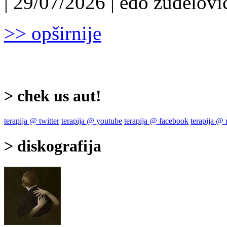
| 29/07/2026 | edo žuđelović
>> opširnije
> chek us aut!
terapija @ twitter
terapija @ youtube
terapija @ facebook
terapija @
> diskografija