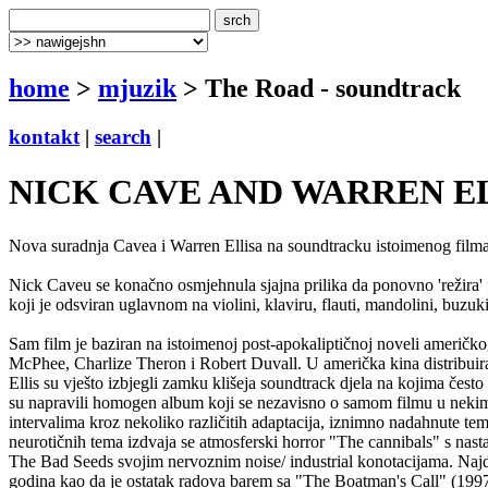
home
>
mjuzik
> The Road - soundtrack
kontakt
|
search
|
NICK CAVE AND WARREN ELLIS:
Nova suradnja Cavea i Warren Ellisa na soundtracku istoimenog filma
Nick Caveu se konačno osmjehnula sjajna prilika da ponovno 'režira' 
koji je odsviran uglavnom na violini, klaviru, flauti, mandolini, buzu
Sam film je baziran na istoimenoj post-apokaliptičnoj noveli američ
McPhee, Charlize Theron i Robert Duvall. U američka kina distribuira
Ellis su vješto izbjegli zamku klišeja soundtrack djela na kojima čest
su napravili homogen album koji se nezavisno o samom filmu u nekim
intervalima kroz nekoliko različitih adaptacija, iznimno nadahnute t
neurotičnih tema izdvaja se atmosferski horror "The cannibals" s nas
The Bad Seeds svojim nervoznim noise/ industrial konotacijama. Najd
godina kao da je ostatak radova barem sa "The Boatman's Call" (1997) 