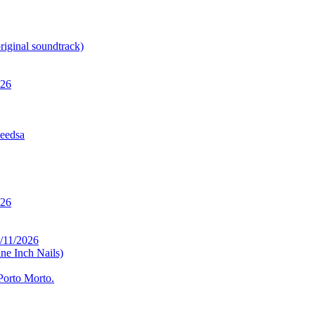
ginal soundtrack)
026
Seedsa
026
/11/2026
ne Inch Nails)
Porto Morto.