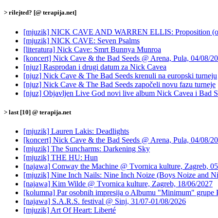
> rilejted? [@ terapija.net]
[mjuzik] NICK CAVE AND WARREN ELLIS: Proposition (ori
[mjuzik] NICK CAVE: Seven Psalms
[literatura] Nick Cave: Smrt Bunnya Munroa
[koncert] Nick Cave & the Bad Seeds @ Arena, Pula, 04/08/2
[njuz] Rasprodan i drugi datum za Nick Cavea
[njuz] Nick Cave & The Bad Seeds krenuli na europski turneju
[njuz] Nick Cave & The Bad Seeds započeli novu fazu turneje
[njuz] Objavljen Live God novi live album Nick Cavea i Bad 
> last [10] @ terapija.net
[mjuzik] Lauren Lakis: Deadlights
[koncert] Nick Cave & the Bad Seeds @ Arena, Pula, 04/08/2
[mjuzik] The Suncharms: Darkening Sky
[mjuzik] THE HU: Hun
[najawa] Conway the Machine @ Tvornica kulture, Zagreb, 05
[mjuzik] Nine Inch Nails: Nine Inch Noize (Boys Noize and Ni
[najawa] Kim Wilde @ Tvornica kulture, Zagreb, 18/06/2027
[kolumna] Par osobnih impresija o Albumu "Minimum" grupe 
[najawa] S.A.R.S. festival @ Sinj, 31/07-01/08/2026
[mjuzik] Art Of Heart: Liberté