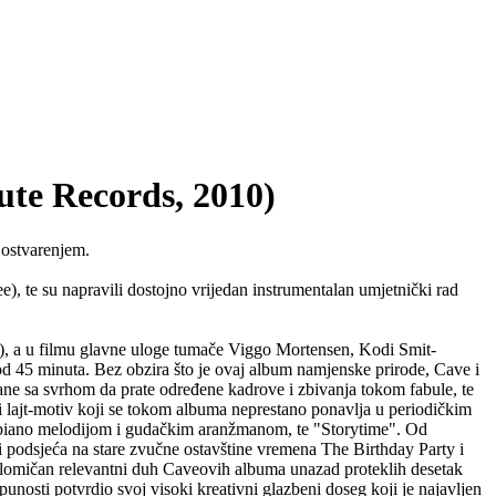
e Records, 2010)
 ostvarenjem.
, te su napravili dostojno vrijedan instrumentalan umjetnički rad
6), a u filmu glavne uloge tumače Viggo Mortensen, Kodi Smit-
od 45 minuta. Bez obzira što je ovaj album namjenske prirode, Cave i
irane sa svrhom da prate određene kadrove i zbivanja tokom fabule, te
lajt-motiv koji se tokom albuma neprestano ponavlja u periodičkim
om piano melodijom i gudačkim aranžmanom, te "Storytime". Od
i podsjeća na stare zvučne ostavštine vremena The Birthday Party i
jelomičan relevantni duh Caveovih albuma unazad proteklih desetak
nosti potvrdio svoj visoki kreativni glazbeni doseg koji je najavljen