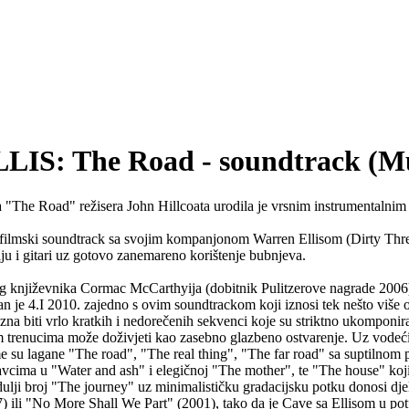
 The Road - soundtrack (Mut
 "The Road" režisera John Hillcoata urodila je vrsnim instrumentalnim
filmski soundtrack sa svojim kompanjonom Warren Ellisom (Dirty Three)
kiju i gitari uz gotovo zanemareno korištenje bubnjeva.
kog književnika Cormac McCarthyija (dobitnik Pulitzerove nagrade 200
n je 4.I 2010. zajedno s ovim soundtrackom koji iznosi tek nešto više 
o zna biti vrlo kratkih i nedorečenih sekvenci koje su striktno ukompon
 trenucima može doživjeti kao zasebno glazbeno ostvarenje. Uz vodeći 
eme su lagane "The road", "The real thing", "The far road" sa suptiln
tavcima u "Water and ash" i elegičnoj "The mother", te "The house" koj
ulji broj "The journey" uz minimalističku gradacijsku potku donosi d
ili "No More Shall We Part" (2001), tako da je Cave sa Ellisom u potpu