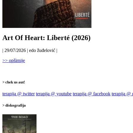
Art Of Heart: Liberté (2026)
| 29/07/2026 | edo žuđelović |
>> opširnije
> chek us aut!
terapija @ twitter
terapija @ youtube
terapija @ facebook
terapija @
> diskografija