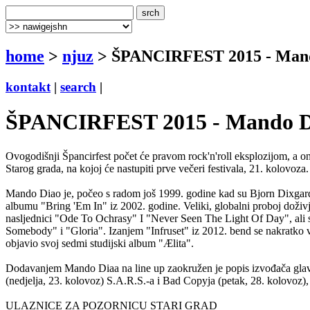
home
>
njuz
> ŠPANCIRFEST 2015 - Mando 
kontakt
|
search
|
ŠPANCIRFEST 2015 - Mando Dia
Ovogodišnji Špancirfest počet će pravom rock'n'roll eksplozijom, a o
Starog grada, na kojoj će nastupiti prve večeri festivala, 21. kolovoza.
Mando Diao je, počeo s radom još 1999. godine kad su Bjorn Dixgard
albumu "Bring 'Em In" iz 2002. godine. Veliki, globalni proboj doživj
nasljednici "Ode To Ochrasy" I "Never Seen The Light Of Day", ali sv
Somebody" i "Gloria". Izanjem "Infruset" iz 2012. bend se nakratko vi
objavio svoj sedmi studijski album "Ælita".
Dodavanjem Mando Diaa na line up zaokružen je popis izvođača glavne 
(nedjelja, 23. kolovoz) S.A.R.S.-a i Bad Copyja (petak, 28. kolovoz)
ULAZNICE ZA POZORNICU STARI GRAD