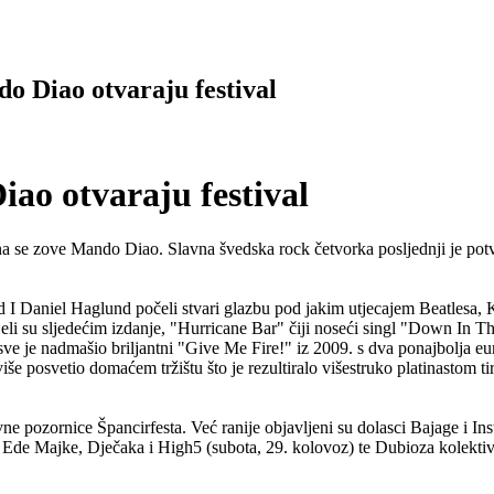
Diao otvaraju festival
o otvaraju festival
na se zove Mando Diao. Slavna švedska rock četvorka posljednji je pot
 I Daniel Haglund počeli stvari glazbu pod jakim utjecajem Beatlesa,
eli su sljedećim izdanje, "Hurricane Bar" čiji noseći singl "Down In The
e je nadmašio briljantni "Give Me Fire!" iz 2009. s dva ponajbolja eu
še posvetio domaćem tržištu što je rezultiralo višestruko platinastom t
pozornice Špancirfesta. Već ranije objavljeni su dolasci Bajage i Inst
, Ede Majke, Dječaka i High5 (subota, 29. kolovoz) te Dubioza kolektiv