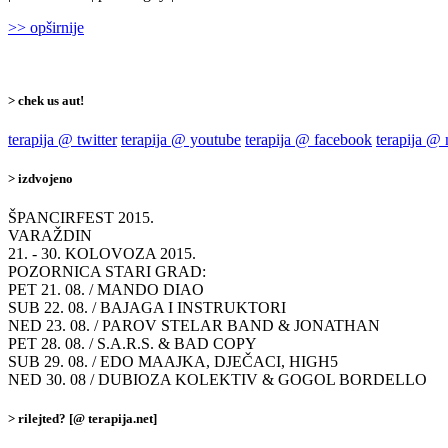
>> opširnije
> chek us aut!
terapija @ twitter
terapija @ youtube
terapija @ facebook
terapija @
> izdvojeno
ŠPANCIRFEST 2015.
VARAŽDIN
21. - 30. KOLOVOZA 2015.
POZORNICA STARI GRAD:
PET 21. 08. / MANDO DIAO
SUB 22. 08. / BAJAGA I INSTRUKTORI
NED 23. 08. / PAROV STELAR BAND & JONATHAN
PET 28. 08. / S.A.R.S. & BAD COPY
SUB 29. 08. / EDO MAAJKA, DJEČACI, HIGH5
NED 30. 08 / DUBIOZA KOLEKTIV & GOGOL BORDELLO
> rilejted? [@ terapija.net]