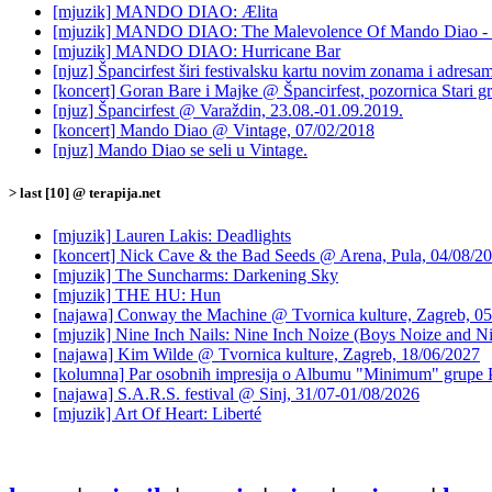
[mjuzik] MANDO DIAO: Ælita
[mjuzik] MANDO DIAO: The Malevolence Of Mando Diao - 
[mjuzik] MANDO DIAO: Hurricane Bar
[njuz] Špancirfest širi festivalsku kartu novim zonama i adresa
[koncert] Goran Bare i Majke @ Špancirfest, pozornica Stari g
[njuz] Špancirfest @ Varaždin, 23.08.-01.09.2019.
[koncert] Mando Diao @ Vintage, 07/02/2018
[njuz] Mando Diao se seli u Vintage.
> last [10] @ terapija.net
[mjuzik] Lauren Lakis: Deadlights
[koncert] Nick Cave & the Bad Seeds @ Arena, Pula, 04/08/2
[mjuzik] The Suncharms: Darkening Sky
[mjuzik] THE HU: Hun
[najawa] Conway the Machine @ Tvornica kulture, Zagreb, 05
[mjuzik] Nine Inch Nails: Nine Inch Noize (Boys Noize and Ni
[najawa] Kim Wilde @ Tvornica kulture, Zagreb, 18/06/2027
[kolumna] Par osobnih impresija o Albumu "Minimum" grupe 
[najawa] S.A.R.S. festival @ Sinj, 31/07-01/08/2026
[mjuzik] Art Of Heart: Liberté