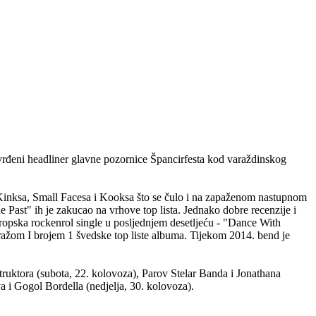
vrđeni headliner glavne pozornice Špancirfesta kod varaždinskog
 Kinksa, Small Facesa i Kooksa što se čulo i na zapaženom nastupnom
 Past" ih je zakucao na vrhove top lista. Jednako dobre recenzije i
ropska rockenrol single u posljednjem desetljeću - "Dance With
iražom I brojem 1 švedske top liste albuma. Tijekom 2014. bend je
ruktora (subota, 22. kolovoza), Parov Stelar Banda i Jonathana
a i Gogol Bordella (nedjelja, 30. kolovoza).