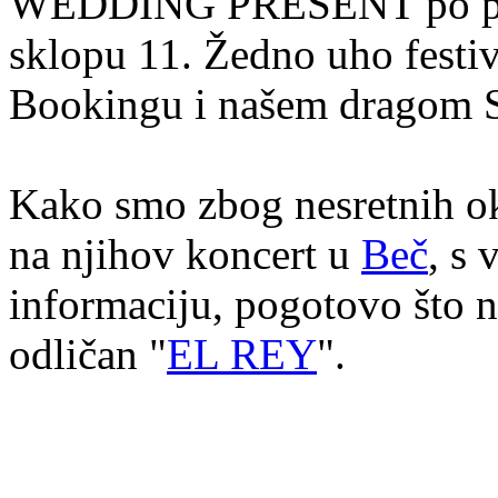
WEDDING PRESENT po prvi p
sklopu 11. Žedno uho festiv
Bookingu i našem dragom 
Kako smo zbog nesretnih oko
na njihov koncert u
Beč
, s
informaciju, pogotovo što n
odličan "
EL REY
".