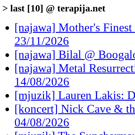
> last [10] @ terapija.net
[najawa] Mother's Fines
23/11/2026
[najawa] Bilal @ Boogal
[najawa] Metal Resurrec
14/08/2026
[mjuzik] Lauren Lakis: D
[koncert] Nick Cave & t
04/08/2026