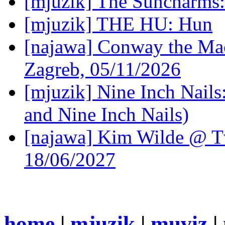
[mjuzik] The Suncharms
[mjuzik] THE HU: Hun
[najawa] Conway the Mac
Zagreb, 05/11/2026
[mjuzik] Nine Inch Nails
and Nine Inch Nails)
[najawa] Kim Wilde @ Tv
18/06/2027
home
|
mjuzik
|
muviz
|