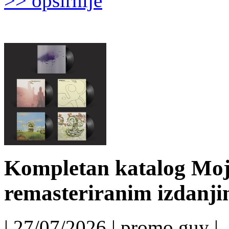
>> opširnije
Kompletan katalog Moj
remasteriranim izdanj
| 27/07/2026 | promo guy |