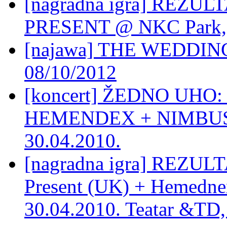
[nagradna igra] REZU
PRESENT @ NKC Park, 
[najawa] THE WEDDIN
08/10/2012
[koncert] ŽEDNO UHO
HEMENDEX + NIMBUS 
30.04.2010.
[nagradna igra] REZUL
Present (UK) + Hemedne
30.04.2010. Teatar &TD,