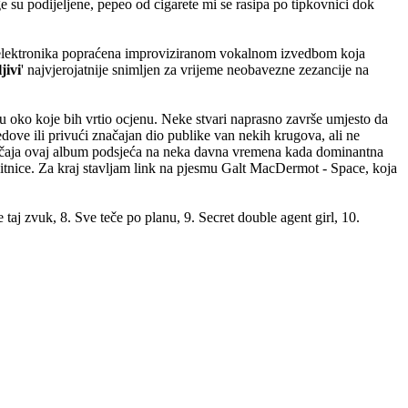
ge su podijeljene, pepeo od cigarete mi se rasipa po tipkovnici dok
elektronika popraćena improviziranom vokalnom izvedbom koja
jivi
' najvjerojatnije snimljen za vrijeme neobavezne zezancije na
oko koje bih vrtio ocjenu. Neke stvari naprasno završe umjesto da
ove ili privući značajan dio publike van nekih krugova, ali ne
zričaja ovaj album podsjeća na neka davna vremena kada dominantna
e sitnice. Za kraj stavljam link na pjesmu Galt MacDermot - Space, koja
 taj zvuk, 8. Sve teče po planu, 9. Secret double agent girl, 10.