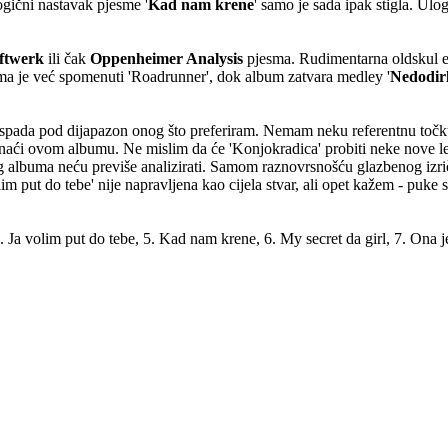
logični nastavak pjesme '
Kad nam krene
' samo je sada ipak stigla. Ulo
ftwerk
ili čak
Oppenheimer Analysis
pjesma. Rudimentarna oldskul 
ma je već spomenuti 'Roadrunner', dok album zatvara medley '
Nedodirl
spada pod dijapazon onog što preferiram. Nemam neku referentnu točku 
 naći ovom albumu. Ne mislim da će 'Konjokradica' probiti neke nove led
 ovog albuma neću previše analizirati. Samom raznovrsnošću glazbenog i
olim put do tebe' nije napravljena kao cijela stvar, ali opet kažem - puk
4. Ja volim put do tebe, 5. Kad nam krene, 6. My secret da girl, 7. Ona je