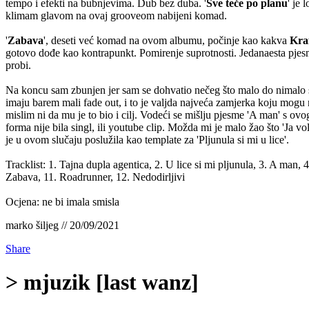
tempo i efekti na bubnjevima. Dub bez duba. '
Sve teče po planu
' je 
klimam glavom na ovaj grooveom nabijeni komad.
'
Zabava
', deseti već komad na ovom albumu, počinje kao kakva
Kra
gotovo dođe kao kontrapunkt. Pomirenje suprotnosti. Jedanaesta pjes
probi.
Na koncu sam zbunjen jer sam se dohvatio nečeg što malo do nimalo 
imaju barem mali fade out, i to je valjda najveća zamjerka koju mogu
mislim ni da mu je to bio i cilj. Vodeći se mišlju pjesme 'A man' s
forma nije bila singl, ili youtube clip. Možda mi je malo žao što 'Ja v
je u ovom slučaju poslužila kao template za 'Pljunula si mi u lice'.
Tracklist: 1. Tajna dupla agentica, 2. U lice si mi pljunula, 3. A man, 
Zabava, 11. Roadrunner, 12. Nedodirljivi
Ocjena: ne bi imala smisla
marko šiljeg // 20/09/2021
Share
> mjuzik [last wanz]