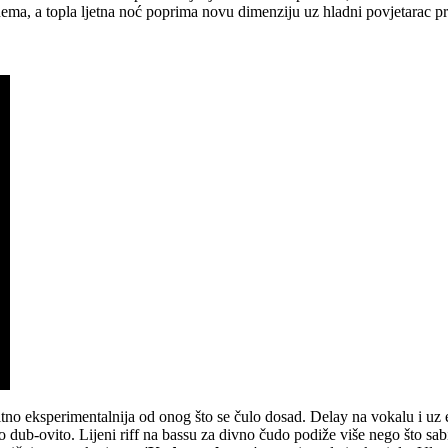
 nema, a topla ljetna noć poprima novu dimenziju uz hladni povjetarac p
 bitno eksperimentalnija od onog što se čulo dosad. Delay na vokalu i u
rlo dub-ovito. Lijeni riff na bassu za divno čudo podiže više nego što sa