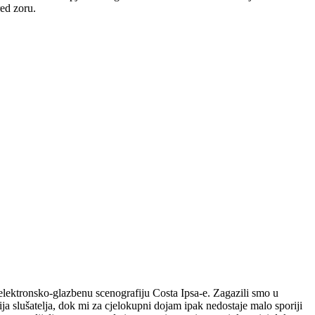
red zoru.
z elektronsko-glazbenu scenografiju Costa Ipsa-e. Zagazili smo u
bija slušatelja, dok mi za cjelokupni dojam ipak nedostaje malo sporiji