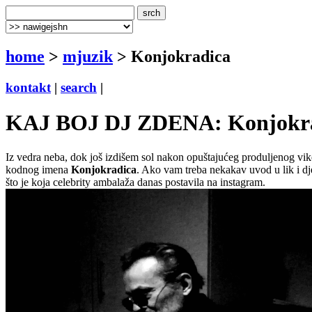
home
>
mjuzik
> Konjokradica
kontakt
|
search
|
KAJ BOJ DJ ZDENA: Konjokradic
Iz vedra neba, dok još izdišem sol nakon opuštajućeg produljenog vike
kodnog imena
Konjokradica
. Ako vam treba nekakav uvod u lik i dje
što je koja celebrity ambalaža danas postavila na instagram.