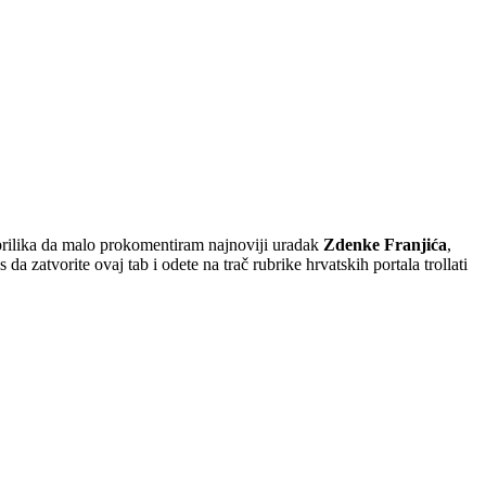
 prilika da malo prokomentiram najnoviji uradak
Zdenke Franjića
,
a zatvorite ovaj tab i odete na trač rubrike hrvatskih portala trollati