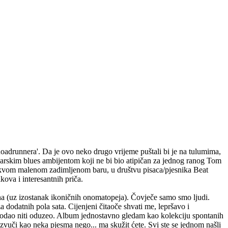
'Roadrunnera'. Da je ovo neko drugo vrijeme puštali bi je na tulumima,
šarskim blues ambijentom koji ne bi bio atipičan za jednog ranog Tom
 kakvom malenom zadimljenom baru, u društvu pisaca/pjesnika Beat
kova i interesantnih priča.
na (uz izostanak ikoničnih onomatopeja). Čovječe samo smo ljudi.
 dodatnih pola sata. Cijenjeni čitaoče shvati me, lepršavo i
to dodao niti oduzeo. Album jednostavno gledam kao kolekciju spontanih
zvuči kao neka pjesma nego... ma skužit ćete. Svi ste se jednom našli