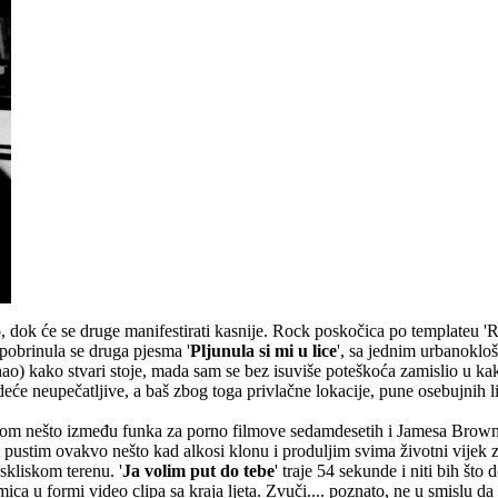
no, dok će se druge manifestirati kasnije. Rock poskočica po templateu 
pobrinula se druga pjesma '
Pljunula si mi u lice
', sa jednim urbanoklo
aznao) kako stvari stoje, mada sam se bez isuviše poteškoća zamislio u
eće neupečatljive, a baš zbog toga privlačne lokacije, pune osebujnih li
acijom nešto između funka za porno filmove sedamdesetih i Jamesa Brow
i pustim ovakvo nešto kad alkosi klonu i produljim svima životni vijek za
skliskom terenu. '
Ja volim put do tebe
' traje 54 sekunde i niti bih š
 u formi video clipa sa kraja ljeta. Zvuči.... poznato, ne u smislu da 