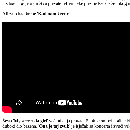
u situaciji gdje u društvu pjevate refren neke pjesme kada više nikog
Ali zato kad krene '
Kad nam krene
'...
Šesta '
My secret da girl
' već mijenja pravac. Funk je on point ali je
duboki dio bazena. '
Ona je taj zvuk
' je isječak sa koncerta i zvuči v