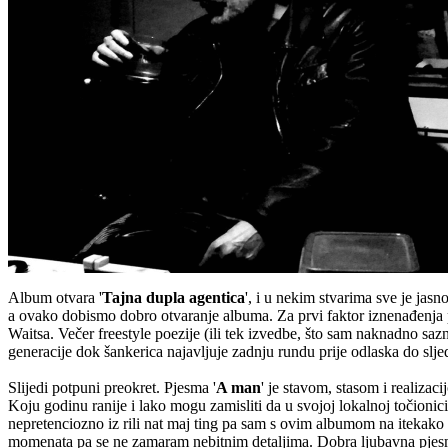
Album otvara '
Tajna dupla agentica
', i u nekim stvarima sve je jas
a ovako dobismo dobro otvaranje albuma. Za prvi faktor iznenađenja 
Waitsa. Večer freestyle poezije (ili tek izvedbe, što sam naknadno s
generacije dok šankerica najavljuje zadnju rundu prije odlaska do sljed
Slijedi potpuni preokret. Pjesma '
A man
' je stavom, stasom i realiz
Koju godinu ranije i lako mogu zamisliti da u svojoj lokalnoj točionic
nepretenciozno iz rili nat maj ting pa sam s ovim albumom na itekako 
momenata pa se ne zamaram nebitnim detaljima. Dobra ljubavna pjesmica