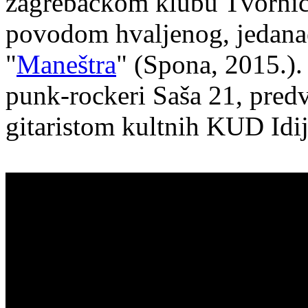
zagrebačkom klubu Tvornica
povodom hvaljenog, jedana
"
Maneštra
" (Spona, 2015.). 
punk-rockeri Saša 21, pre
gitaristom kultnih KUD Idij