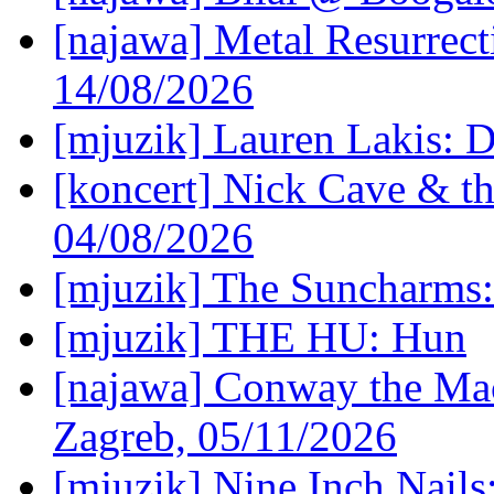
[najawa] Metal Resurrec
14/08/2026
[mjuzik] Lauren Lakis: D
[koncert] Nick Cave & t
04/08/2026
[mjuzik] The Suncharms
[mjuzik] THE HU: Hun
[najawa] Conway the Mac
Zagreb, 05/11/2026
[mjuzik] Nine Inch Nails