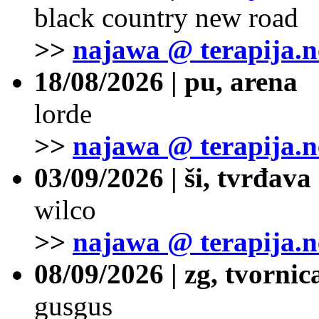
black country new road
>>
najawa @ terapija.n
18/08/2026 | pu, arena
lorde
>>
najawa @ terapija.n
03/09/2026 | ši, tvrđava
wilco
>>
najawa @ terapija.n
08/09/2026 | zg, tvornic
gusgus