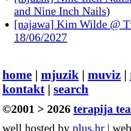
and Nine Inch Nails)
[najawa] Kim Wilde @ Tv
18/06/2027
home
|
mjuzik
|
muviz
|
kontakt
|
search
©2001 > 2026
terapija te
well hosted by
plus.hr
| we