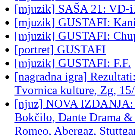
[mjuzik] SAŠA 21: VD-i
[mjuzik] GUSTAFI: Kani
[mjuzik] GUSTAFI: Chu
[portret] GUSTAFI
[mjuzik] GUSTAFI: F.F.
[nagradna igra] Rezult
Tvornica kulture, Zg, 15
[njuz] NOVA IZDANJA: E
Bokčilo, Dante Drama & 
Romeo, Abergaz, Stuttga