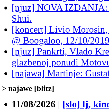
[njuz] NOVA IZDANJA: 
Shui.
[koncert] Livio Morosin
@ Boogaloo, 12/10/201
[njuz] Pankrti, Vlado Kre
glazbenoj ponudi Motovu
[najawa] Martinje: Gust
> najawe [blitz]
11/08/2026 |
[slo] lj, ki