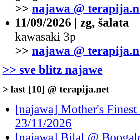
>>
najawa @ terapija.n
11/09/2026 | zg, šalata
kawasaki 3p
>>
najawa @ terapija.n
>> sve blitz najawe
> last [10] @ terapija.net
[najawa] Mother's Fines
23/11/2026
[najawa] Bilal @ Boogal