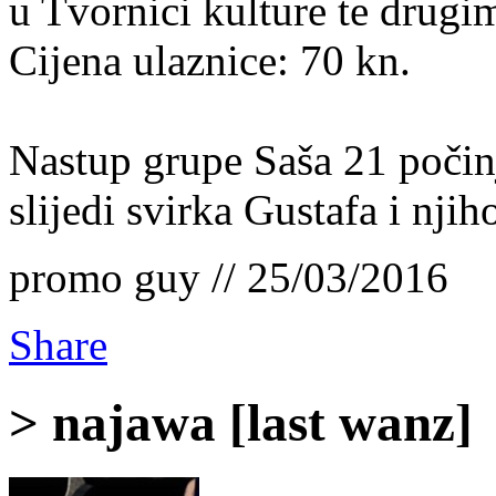
u Tvornici kulture te drug
Cijena ulaznice: 70 kn.
Nastup grupe Saša 21 počinj
slijedi svirka Gustafa i nji
promo guy // 25/03/2016
Share
> najawa [last wanz]