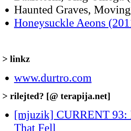
Haunted Graves, Moving
Honeysuckle Aeons (201
> linkz
www.durtro.com
> rilejted? [@ terapija.net]
[mjuzik] CURRENT 93: I
That Fell