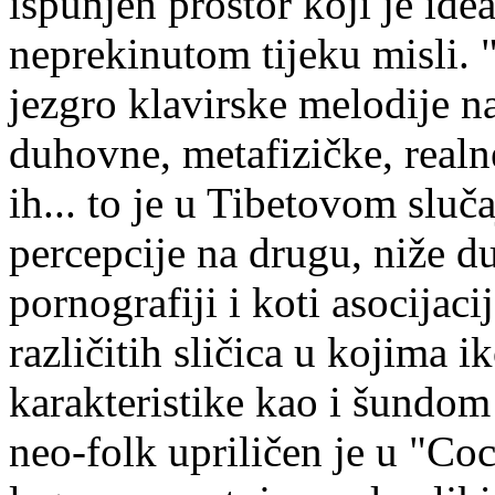
ispunjen prostor koji je ide
neprekinutom tijeku misli. 
jezgro klavirske melodije na 
duhovne, metafizičke, realne
ih... to je u Tibetovom slu
percepcije na drugu, niže 
pornografiji i koti asocijac
različitih sličica u kojima 
karakteristike kao i šundom
neo-folk upriličen je u "C