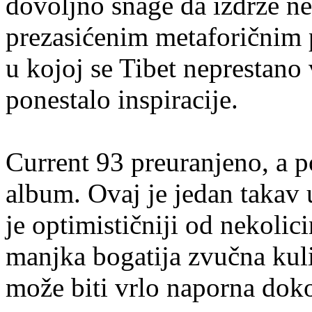
dovoljno snage da izdrže ne
prezasićenim metaforičnim 
u kojoj se Tibet neprestano 
ponestalo inspiracije.
Current 93 preuranjeno, a p
album. Ovaj je jedan takav 
je optimističniji od nekolic
manjka bogatija zvučna kulis
može biti vrlo naporna doko