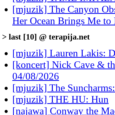
[mjuzik] The Canyon Obse
Her Ocean Brings Me to
> last [10] @ terapija.net
[mjuzik] Lauren Lakis: D
[koncert] Nick Cave & t
04/08/2026
[mjuzik] The Suncharms
[mjuzik] THE HU: Hun
[najawa] Conway the Mac