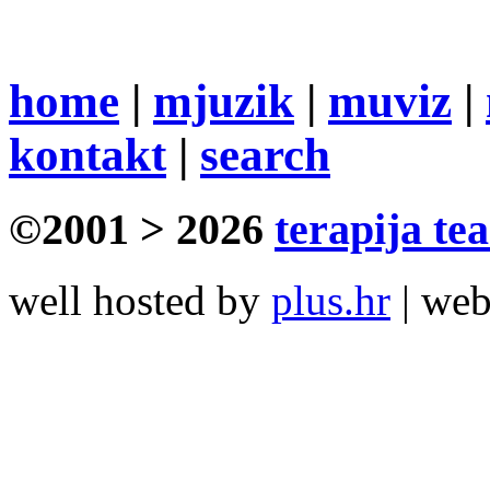
home
|
mjuzik
|
muviz
|
kontakt
|
search
©2001 > 2026
terapija te
well hosted by
plus.hr
| we