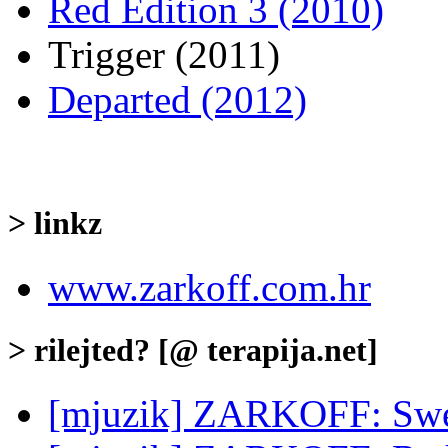
Red Edition 3 (2010)
Trigger (2011)
Departed (2012)
> linkz
www.zarkoff.com.hr
> rilejted? [@ terapija.net]
[mjuzik] ZARKOFF: Swe