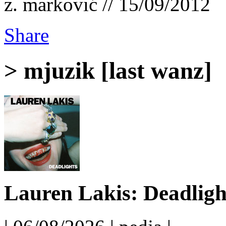
z. marković // 15/09/2012
Share
> mjuzik [last wanz]
Lauren Lakis: Deadligh