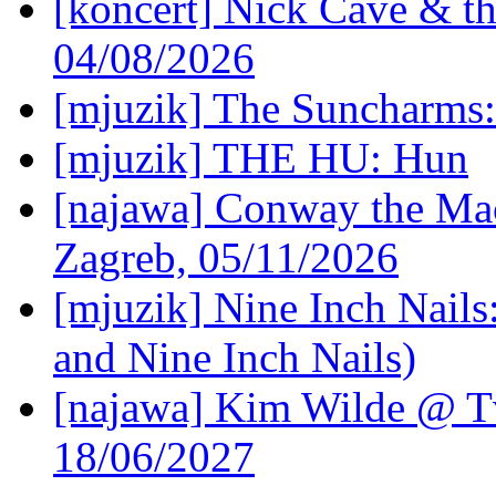
[koncert] Nick Cave & t
04/08/2026
[mjuzik] The Suncharms
[mjuzik] THE HU: Hun
[najawa] Conway the Mac
Zagreb, 05/11/2026
[mjuzik] Nine Inch Nails
and Nine Inch Nails)
[najawa] Kim Wilde @ Tv
18/06/2027