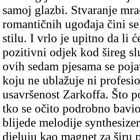
samoj glazbi. Stvaranje mra
romantičnih ugođaja čini se
stilu. I vrlo je upitno da li 
pozitivni odjek kod šireg sl
ovih sedam pjesama se pojav
koju ne ublažuje ni profesio
usavršenost Zarkoffa. Što 
tko se očito podrobno bavio
blijede melodije synthesizer
djeluju kao magnet za širu