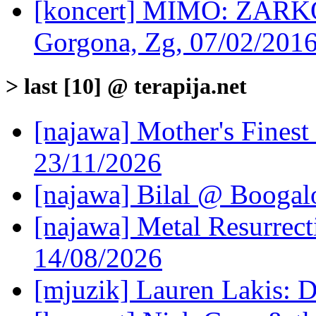
[koncert] MIMO: ZA
Gorgona, Zg, 07/02/201
> last [10] @ terapija.net
[najawa] Mother's Fines
23/11/2026
[najawa] Bilal @ Boogal
[najawa] Metal Resurrec
14/08/2026
[mjuzik] Lauren Lakis: D