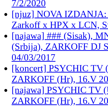
7/2/2020
[njuz] NOVA IZDANJA: M
Zarkoff x HPX x LCN, Sv
[najawa] ### (Sisak), 
(Srbija), ZARKOFF DJ S
04/03/2017
[koncert] PSYCHIC TV 
ZARKOFF (Hr), 16.V 201
[najawa] PSYCHIC TV (
ZARKOFF (Hr), 16.V 201