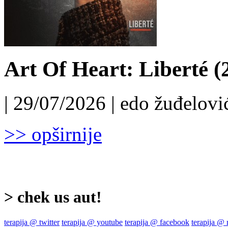
Art Of Heart: Liberté (
| 29/07/2026 | edo žuđelović
>> opširnije
> chek us aut!
terapija @ twitter
terapija @ youtube
terapija @ facebook
terapija @