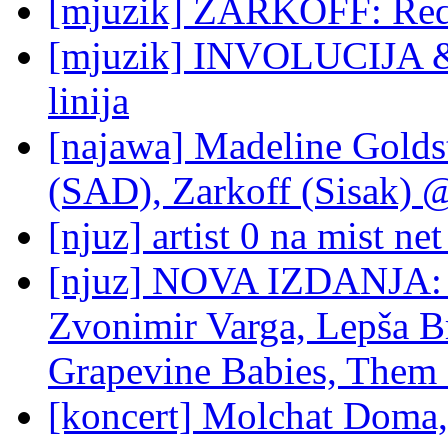
[mjuzik] ZARKOFF: Red
[mjuzik] INVOLUCIJA & 
linija
[najawa] Madeline Golds
(SAD), Zarkoff (Sisak) 
[njuz] artist 0 na mist n
[njuz] NOVA IZDANJA: 
Zvonimir Varga, Lepša B
Grapevine Babies, Them 
[koncert] Molchat Doma