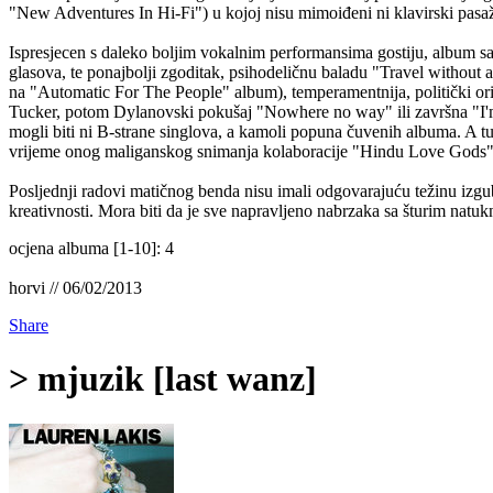
"New Adventures In Hi-Fi") u kojoj nisu mimoiđeni ni klavirski pasaž
Ispresjecen s daleko boljim vokalnim performansima gostiju, album s
glasova, te ponajbolji zgoditak, psihodeličnu baladu "Travel without
na "Automatic For The People" album), temperamentnija, politički or
Tucker, potom Dylanovski pokušaj "Nowhere no way" ili završna "I'm 
mogli biti ni B-strane singlova, a kamoli popuna čuvenih albuma. A tu 
vrijeme onog maliganskog snimanja kolaboracije "Hindu Love Gods
Posljednji radovi matičnog benda nisu imali odgovarajuću težinu izgub
kreativnosti. Mora biti da je sve napravljeno nabrzaka sa šturim natuk
ocjena albuma [1-10]: 4
horvi // 06/02/2013
Share
> mjuzik [last wanz]