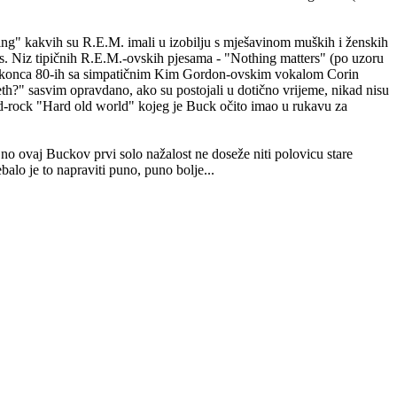
ing" kakvih su R.E.M. imali u izobilju s mješavinom muških i ženskih
es. Niz tipičnih R.E.M.-ovskih pjesama - "Nothing matters" (po uzoru
k s konca 80-ih sa simpatičnim Kim Gordon-ovskim vokalom Corin
h?" sasvim opravdano, ako su postojali u dotično vrijeme, nikad nisu
hard-rock "Hard old world" kojeg je Buck očito imao u rukavu za
 no ovaj Buckov prvi solo nažalost ne doseže niti polovicu stare
alo je to napraviti puno, puno bolje...