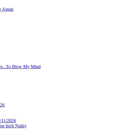
e Again
er...To Blow My Mind
026
/11/2026
ne Inch Nails)