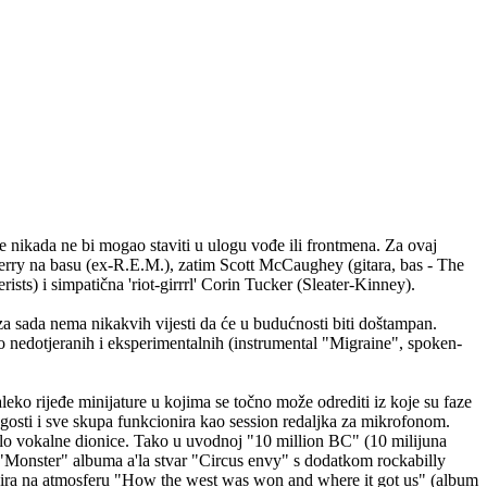
 nikada ne bi mogao staviti u ulogu vođe ili frontmena. Za ovaj
ll Berry na basu (ex-R.E.M.), zatim Scott McCaughey (gitara, bas - The
sts) i simpatična 'riot-girrrl' Corin Tucker (Sleater-Kinney).
 za sada nema nikakvih vijesti da će u budućnosti biti doštampan.
ko nedotjeranih i eksperimentalnih (instrumental "Migraine", spoken-
leko rijeđe minijature u kojima se točno može odrediti iz koje su faze
gosti i sve skupa funkcionira kao session redaljka za mikrofonom.
 solo vokalne dionice. Tako u uvodnoj "10 million BC" (10 milijuna
 "Monster" albuma a'la stvar "Circus envy" s dodatkom rockabilly
asocira na atmosferu "How the west was won and where it got us" (album