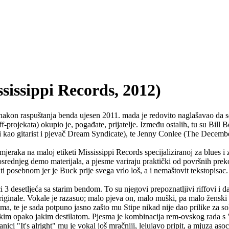
ssippi Records, 2012)
akon raspuštanja benda ujesen 2011. mada je redovito naglašavao da se
 off-projekata) okupio je, pogađate, prijatelje. Između ostalih, tu su Bi
 kao gitarist i pjevač Dream Syndicate), te Jenny Conlee (The Decemberi
jeraka na maloj etiketi Mississippi Records specijaliziranoj za blues i
 osrednjeg demo materijala, a pjesme variraju praktički od površnih pre
i posebnom jer je Buck prije svega vrlo loš, a i nemaštovit tekstopisac.
3 desetljeća sa starim bendom. To su njegovi prepoznatljivi riffovi i da
riginale. Vokale je razasuo; malo pjeva on, malo muški, pa malo ženski 
atima, te je sada potpuno jasno zašto mu Stipe nikad nije dao prilike za
nekim opako jakim destilatom. Pjesma je kombinacija rem-ovskog rada s
nici "It's alright" mu je vokal još mračniji, lelujavo pripit, a mjuza 