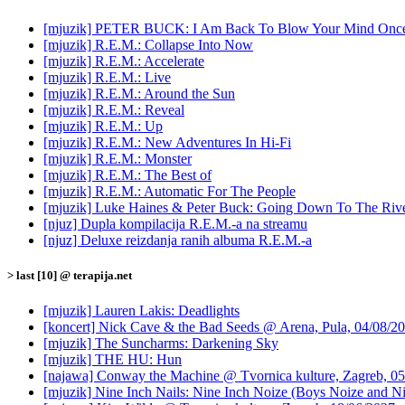
[mjuzik] PETER BUCK: I Am Back To Blow Your Mind Onc
[mjuzik] R.E.M.: Collapse Into Now
[mjuzik] R.E.M.: Accelerate
[mjuzik] R.E.M.: Live
[mjuzik] R.E.M.: Around the Sun
[mjuzik] R.E.M.: Reveal
[mjuzik] R.E.M.: Up
[mjuzik] R.E.M.: New Adventures In Hi-Fi
[mjuzik] R.E.M.: Monster
[mjuzik] R.E.M.: The Best of
[mjuzik] R.E.M.: Automatic For The People
[mjuzik] Luke Haines & Peter Buck: Going Down To The Riv
[njuz] Dupla kompilacija R.E.M.-a na streamu
[njuz] Deluxe reizdanja ranih albuma R.E.M.-a
> last [10] @ terapija.net
[mjuzik] Lauren Lakis: Deadlights
[koncert] Nick Cave & the Bad Seeds @ Arena, Pula, 04/08/2
[mjuzik] The Suncharms: Darkening Sky
[mjuzik] THE HU: Hun
[najawa] Conway the Machine @ Tvornica kulture, Zagreb, 05
[mjuzik] Nine Inch Nails: Nine Inch Noize (Boys Noize and Ni