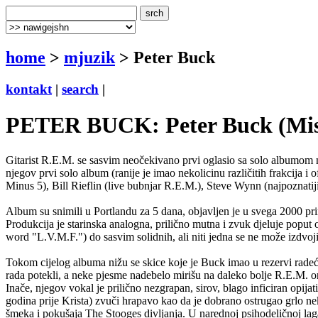
home
>
mjuzik
> Peter Buck
kontakt
|
search
|
PETER BUCK: Peter Buck (Missi
Gitarist R.E.M. se sasvim neočekivano prvi oglasio sa solo albumom n
njegov prvi solo album (ranije je imao nekolicinu različitih frakcija i
Minus 5), Bill Rieflin (live bubnjar R.E.M.), Steve Wynn (najpoznatiji
Album su snimili u Portlandu za 5 dana, objavljen je u svega 2000 prim
Produkcija je starinska analogna, prilično mutna i zvuk djeluje poput
word "L.V.M.F.") do sasvim solidnih, ali niti jedna se ne može izdvojit
Tokom cijelog albuma nižu se skice koje je Buck imao u rezervi radeći 
rada potekli, a neke pjesme nadebelo mirišu na daleko bolje R.E.M. o
Inače, njegov vokal je prilično nezgrapan, sirov, blago inficiran opij
godina prije Krista) zvuči hrapavo kao da je dobrano ostrugao grlo 
šmeka i pokušaja The Stooges divljanja. U narednoj psihodeličnoj laga