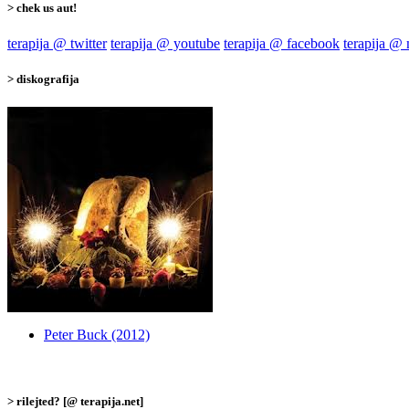
> chek us aut!
terapija @ twitter
terapija @ youtube
terapija @ facebook
terapija @
> diskografija
Peter Buck (2012)
> rilejted? [@ terapija.net]