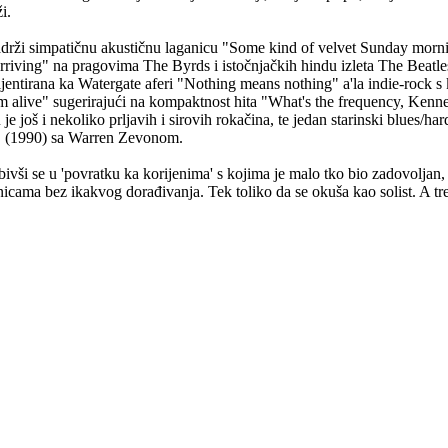
i.
adrži simpatičnu akustičnu laganicu "Some kind of velvet Sunday morn
 arriving" na pragovima The Byrds i istočnjačkih hindu izleta The Beatl
ijentirana ka Watergate aferi "Nothing means nothing" a'la indie-roc
alive" sugerirajući na kompaktnost hita "What's the frequency, Kennet
je još i nekoliko prljavih i sirovih rokačina, te jedan starinski blues/
" (1990) sa Warren Zevonom.
ivši se u 'povratku ka korijenima' s kojima je malo tko bio zadovoljan,
nicama bez ikakvog dorađivanja. Tek toliko da se okuša kao solist. A treb