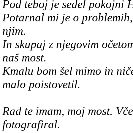
Pod teboj je sedel pokojni H
Potarnal mi je o problemih,
njim.
In skupaj z njegovim očetom
naš most.
Kmalu bom šel mimo in ničes
malo poistovetil.
Rad te imam, moj most. Vče
fotografiral.