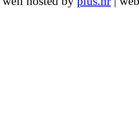
well hosted by
plus.hr
| we