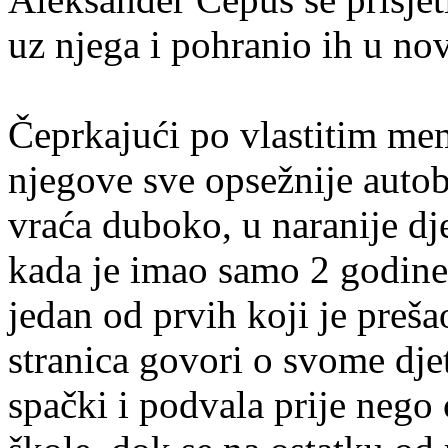
uz njega i pohranio ih u n
Čeprkajući po vlastitim m
njegove sve opsežnije autobi
vraća duboko, u naranije dj
kada je imao samo 2 godine i
jedan od prvih koji je preš
stranica govori o svome dje
spački i podvala prije nego