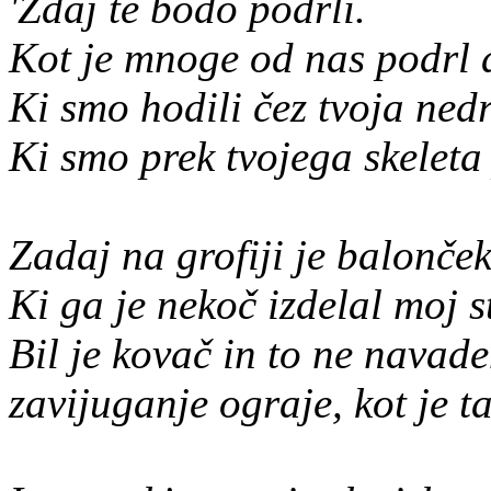
'Zdaj te bodo podrli.
Kot je mnoge od nas podrl 
Ki smo hodili čez tvoja ned
Ki smo prek tvojega skeleta 
Zadaj na grofiji je balonček
Ki ga je nekoč izdelal moj s
Bil je kovač in to ne navade
zavijuganje ograje, kot je ta