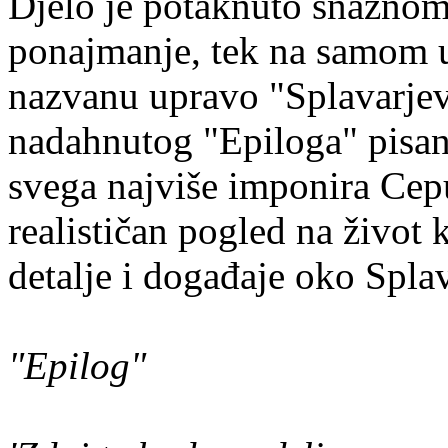
Djelo je potaknuto snažnom
ponajmanje, tek na samom u
nazvanu upravo "Splavarjev
nadahnutog "Epiloga" pisan
svega najviše imponira Cepu
realističan pogled na život
detalje i događaje oko Spla
"Epilog"