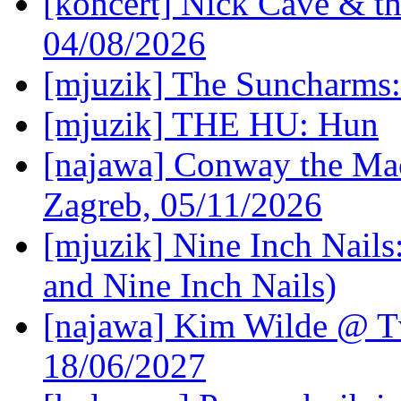
[koncert] Nick Cave & t
04/08/2026
[mjuzik] The Suncharms
[mjuzik] THE HU: Hun
[najawa] Conway the Mac
Zagreb, 05/11/2026
[mjuzik] Nine Inch Nails
and Nine Inch Nails)
[najawa] Kim Wilde @ Tv
18/06/2027