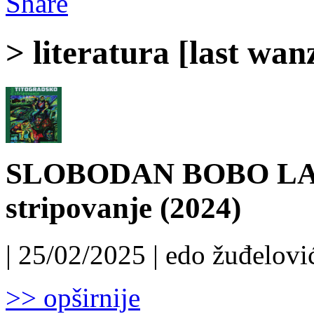
Share
> literatura [last wan
SLOBODAN BOBO LALO
stripovanje (2024)
| 25/02/2025 | edo žuđelović
>> opširnije