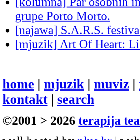
[kolumna] Par osobnih 
grupe Porto Morto.
[najawa] S.A.R.S. festiv
[mjuzik] Art Of Heart: Li
home
|
mjuzik
|
muviz
|
kontakt
|
search
©2001 > 2026
terapija te