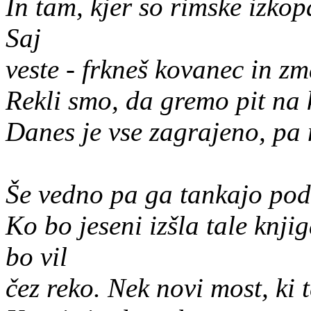
In tam, kjer so rimske izkop
Saj
veste - frkneš kovanec in z
Rekli smo, da gremo pit na 
Danes je vse zagrajeno, pa 
Še vedno pa ga tankajo pod 
Ko bo jeseni izšla tale knji
bo vil
čez reko. Nek novi most, ki 