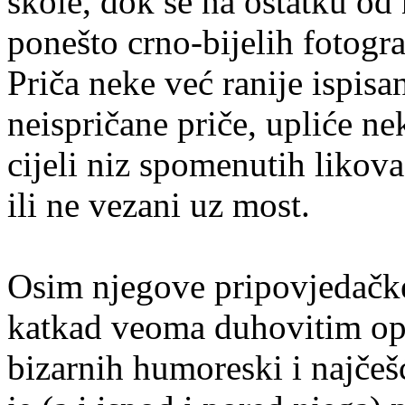
škole, dok se na ostatku od 
ponešto crno-bijelih fotogra
Priča neke već ranije ispis
neispričane priče, upliće n
cijeli niz spomenutih likova 
ili ne vezani uz most.
Osim njegove pripovjedačke 
katkad veoma duhovitim opis
bizarnih humoreski i najče