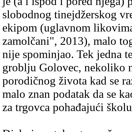
je (a i ispod i pored njega) 
slobodnog tinejdžerskog vr
ekipom (uglavnom likovima 
zamolčani", 2013), malo toga
nije spominjao. Tek jedna t
groblju Golovec, nekoliko 
porodičnog života kad se ra
malo znan podatak da se kao
za trgovca pohađajući školu