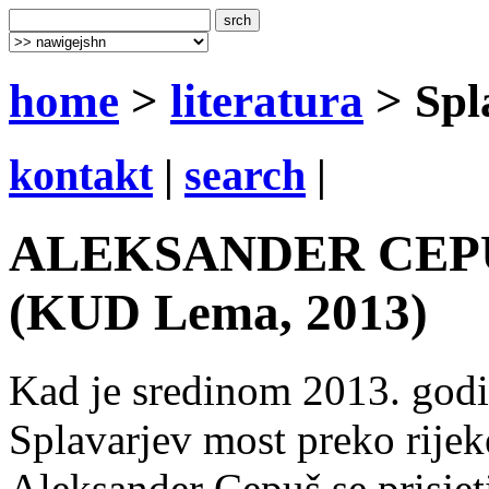
home
>
literatura
> Spl
kontakt
|
search
|
ALEKSANDER CEPUŠ:
(KUD Lema, 2013)
Kad je sredinom 2013. godi
Splavarjev most preko rijeke
Aleksander Cepuš se prisje