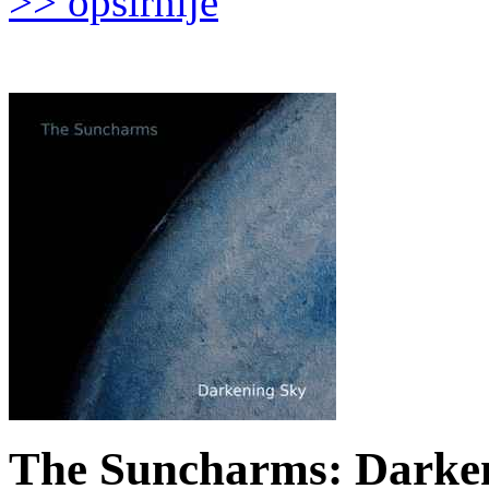
>> opširnije
The Suncharms: Darken