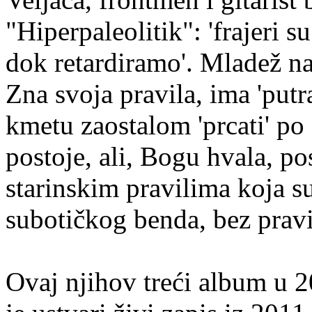
"Hiperpaleolitik": 'frajeri s
dok retardiramo'. Mladež nam
Zna svoja pravila, ima 'putr
kmetu zaostalom 'prcati' po
postoje, ali, Bogu hvala, po
starinskim pravilima koja s
subotičkog benda, bez pravi
Ovaj njihov treći album u 2