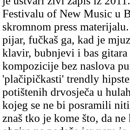
je ustvari živi zapis iz 201
Festivalu of New Music u Be
skromnom press materijalu. I 
pijar, fučkaš ga, kad je mj
klavir, bubnjevi i bas gitar
kompozicije bez naslova p
'plačipičkasti' trendly hips
potištenih drvosječa u hula
kojeg se ne bi posramili nit
znaš tko je kome što, da ne 