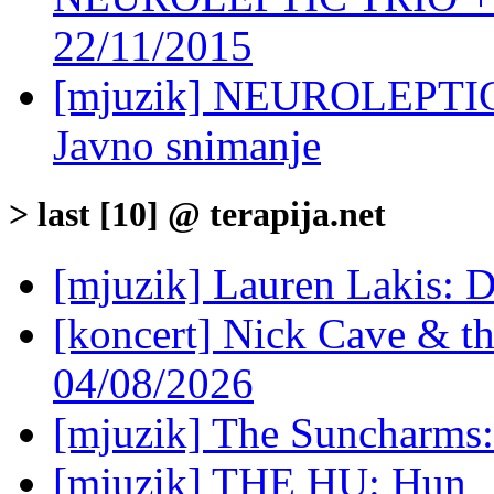
22/11/2015
[mjuzik] NEUROLEPTI
Javno snimanje
> last [10] @ terapija.net
[mjuzik] Lauren Lakis: D
[koncert] Nick Cave & t
04/08/2026
[mjuzik] The Suncharms
[mjuzik] THE HU: Hun