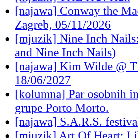
[najawa] Conway the Mac
Zagreb, 05/11/2026
[mjuzik] Nine Inch Nails
and Nine Inch Nails)
[najawa] Kim Wilde @ Tv
18/06/2027
[kolumna] Par osobnih 
grupe Porto Morto.
[najawa] S.A.R.S. festiv
[mjuzik] Art Of Heart: Li