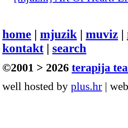
home
|
mjuzik
|
muviz
|
kontakt
|
search
©2001 > 2026
terapija te
well hosted by
plus.hr
| we