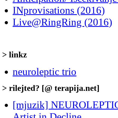
INprovisations (2016)
Live@RingRing (2016)
> linkz
neuroleptic trio
> rilejted? [@ terapija.net]
[mjuzik] NEUROLEPTIC T
Artist in Decline