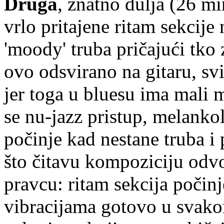
Druga
, znatno dulja (26 mi
vrlo pritajene ritam sekcije
'moody' truba pričajući tko
ovo odsvirano na gitaru, sv
jer toga u bluesu ima mali 
se nu-jazz pristup, melankoli
počinje kad nestane truba i 
što čitavu kompoziciju odv
pravcu: ritam sekcija počinj
vibracijama gotovo u svako