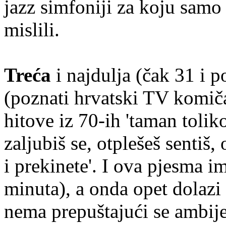
jazz simfoniji za koju samo
mislili.
Treća
i najdulja (čak 31 i p
(poznati hrvatski TV komič
hitove iz 70-ih 'taman toli
zaljubiš se, otplešeš sentiš,
i prekinete'. I ova pjesma i
minuta), a onda opet dolazi
nema prepuštajući se ambij