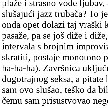
plaže i strasno vode ljubav,
slušajući jazz trubača? To j
onda opet dolazi taj vraški 
pasaže, pa se još diže i diže
intervala s brojnim improvi
skratiti, postaje monotono p
ha-ha-ha). Završnica uključu
dugotrajnog seksa, a pitate
sam ovo slušao, teško da b
čemu sam prisustvovao nego