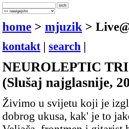
home
>
mjuzik
> Live@
kontakt
|
search
|
NEUROLEPTIC TRIO
(Slušaj najglasnije, 2
Živimo u svijetu koji je iz
dobrog ukusa, kak' je to ja
Veljača, frontmen i gitarist