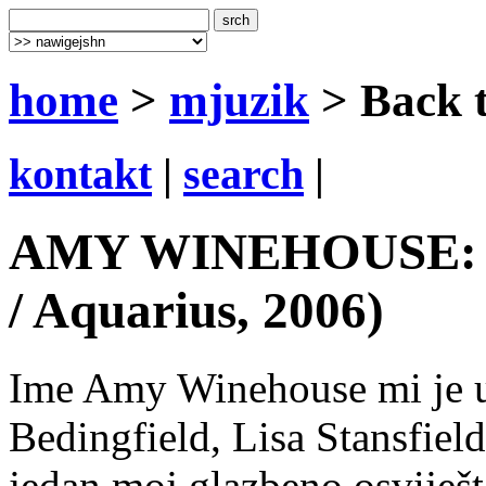
home
>
mjuzik
> Back t
kontakt
|
search
|
AMY WINEHOUSE: Bac
/ Aquarius, 2006)
Ime Amy Winehouse mi je uv
Bedingfield, Lisa Stansfield
jedan moj glazbeno osviješte