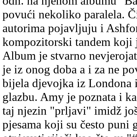
odn. na njenom albumu "Bal
povući nekoliko paralela. 
autorima pojavljuju i Ashf
kompozitorski tandem koji 
Album je stvarno nevjerojat
je iz onog doba a i za ne po
bijela djevojka iz Londona i
glazbu. Amy je poznata i kao
taj njezin "prljavi" imidž jo
pjesama koji su često puni g