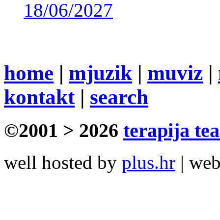
18/06/2027
home
|
mjuzik
|
muviz
|
kontakt
|
search
©2001 > 2026
terapija te
well hosted by
plus.hr
| we