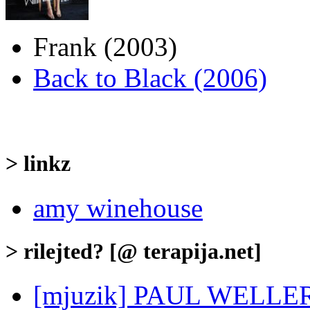
Frank (2003)
Back to Black (2006)
> linkz
amy winehouse
> rilejted? [@ terapija.net]
[mjuzik] PAUL WELLER