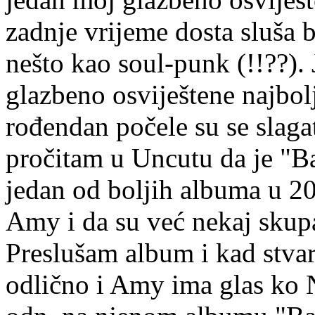
zadnje vrijeme dosta sluša
nešto kao soul-punk (!!??).
glazbeno osviještene najbo
rođendan počele su se slaga
pročitam u Uncutu da je "B
jedan od boljih albuma u 200
Amy i da su već nekaj skupa d
Preslušam album i kad stvar
odlično i Amy ima glas ko