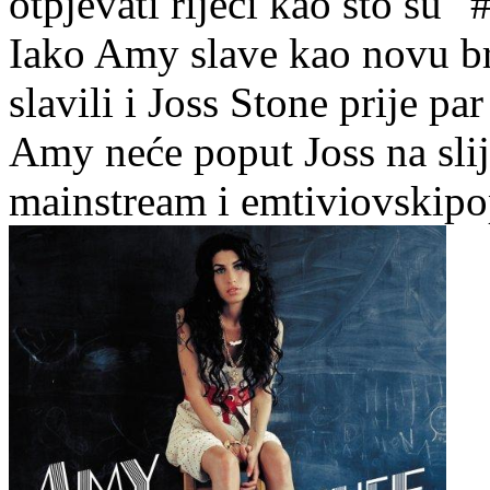
otpjevati riječi kao što su "
Iako Amy slave kao novu br
slavili i Joss Stone prije p
Amy neće poput Joss na sli
mainstream i emtiviovskipo