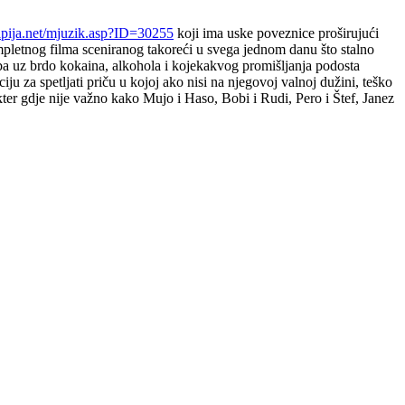
pija.net/mjuzik.asp?ID=30255
koji ima uske poveznice proširujući
ompletnog filma sceniranog takoreći u svega jednom danu što stalno
reba uz brdo kokaina, alkohola i kojekakvog promišljanja podosta
u za spetljati priču u kojoj ako nisi na njegovoj valnoj dužini, teško
akter gdje nije važno kako Mujo i Haso, Bobi i Rudi, Pero i Štef, Janez