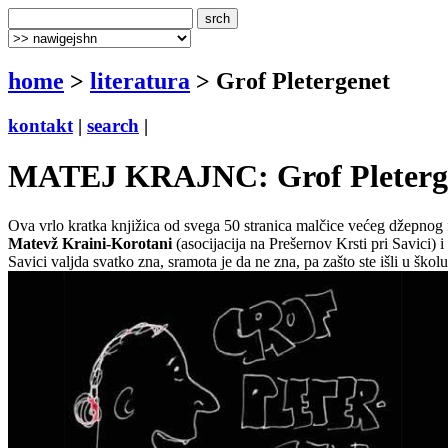
home
>
literatura
> Grof Pletergenet
kontakt
|
search
|
MATEJ KRAJNC: Grof Pletergen
Ova vrlo kratka knjižica od svega 50 stranica malčice većeg džepnog f
Matevž Kraini-Korotani
(asocijacija na Prešernov Krsti pri Savici) 
Savici valjda svatko zna, sramota je da ne zna, pa zašto ste išli u škol