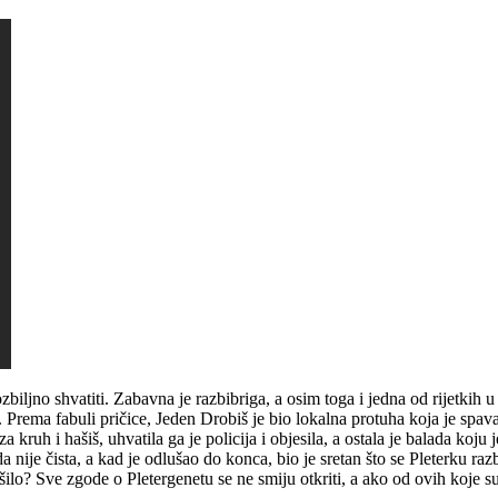
iljno shvatiti. Zabavna je razbibriga, a osim toga i jedna od rijetkih u
 Prema fabuli pričice, Jeden Drobiš je bio lokalna protuha koja je spa
 kruh i hašiš, uhvatila ga je policija i objesila, a ostala je balada koju
nije čista, a kad je odlušao do konca, bio je sretan što se Pleterku raz
vršilo? Sve zgode o Pletergenetu se ne smiju otkriti, a ako od ovih koje 