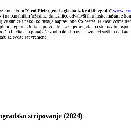
enzirani album "
Grof Pletergenet - glasba iz kratkih zgodb
"
www.tera
 i najbanalnijim 'užasima' današnjice odvalivši ih u lirske maštarije k
ive sitnice i nekoliko detalja napravi ono što bestseller kreativcima t
om i repom. On to napravi u tren oka jer uvijek ima strahovitu inspiracij
no što bi čitatelja ponajviše zanimalo - image, a svodeći suštinu na kar
taju za svega sat vremena.
adsko stripovanje (2024)