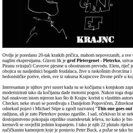
Ovdje je poredano 20-tak kratkih pričica, mahom nepovezanih, a sve u 
naglim ekspresijama. Glavni lik je
grof Pletergenet - Pleterko
, ustva
Piranu svirajući Caveove pjesme u obostranom prevodu. Elem, riječ je 
obojica su nasljednici bogatih feudalaca, žive u raskošnim dvorcima i n
hedonističke porive, elem, sve iz rakursa Krajncove živone priče u ko
Interesantan je njihov prvi susret kada su se kočijama s konjskom za
modernizirati tako da kočijama dade motorni pogon. Nakon toga događaj
baš onakvom istom mjerom kao što ih Krajnc koristi u vlastitim aut
Checker, neke stvari se poređivaju s Danijelom Popovićem, Zdravkom 
odnekud pojavi i Michael Stipe u zgodi nazvanoj "
This one goes out 
radijusu, ali je zato Pleterkov postao zgarište. I sad, očekivao bi se 
dostojanstveno pokopaju otprilike osamdesetak leševa, no kako je bio v
krenuvši se osvježiti jednim kupanjem. I tako je njih 22 plutalo rijeko
načičkanim kamenjem koje je postavio Peter Buck, a požar se tako brz