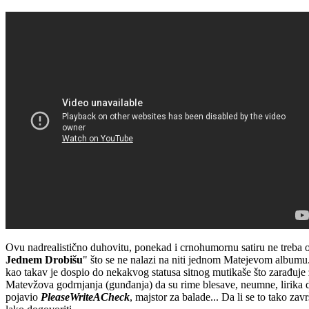
Ovu nadrealistično duhovitu, ponekad i crnohumornu satiru ne treba ozb
Jednem Drobišu
" što se ne nalazi na niti jednom Matejevom albumu.
kao takav je dospio do nekakvog statusa sitnog mutikaše što zarađuje za
Matevžova godrnjanja (gunđanja) da su rime blesave, neumne, lirika da 
pojavio
PleaseWriteACheck
, majstor za balade... Da li se to tako za