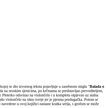
 kojoj se dio izvornog teksta pojavljuje u zasebnom singlu "
Balada o
vala na seoskim sjenicima, po krčmama se predstavljao prevoditeljem,
 je Pleterko odsvirao na violončelo i u kompletu otpjevao uz stalna
bilo violončelo na sitno iverje jer je pjesma predugačka. Potom se
su navedene u ovoj knjižici nastane kratka serija, s grofom se može