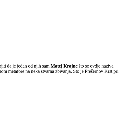
jiti da je jedan od njih sam
Matej Krajnc
što se ovdje naziva
inom metafore na neka stvarna zbivanja. Što je Prešernov Krst pri