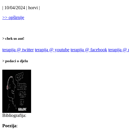
| 10/04/2024 | horvi |
>> opširnije
> chek us aut!
terapija @ twitter
terapija @ youtube
terapija @ facebook
terapija @
> podaci o djelu
Bibliografija:
Poezija
: