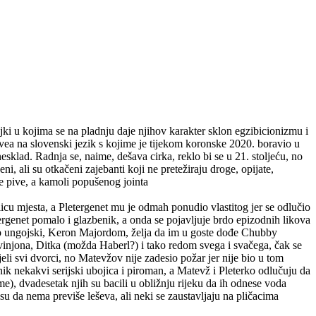
ki u kojima se na pladnju daje njihov karakter sklon egzibicionizmu i
vea na slovenski jezik s kojime je tijekom koronske 2020. boravio u
sklad. Radnja se, naime, dešava cirka, reklo bi se u 21. stoljeću, no
i, ali su otkačeni zajebanti koji ne pretežiraju droge, opijate,
ne pive, a kamoli popušenog jointa
cu mjesta, a Pletergenet mu je odmah ponudio vlastitog jer se odlučio
ergenet pomalo i glazbenik, a onda se pojavljuje brdo epizodnih likova
up ungojski, Keron Majordom, želja da im u goste dođe Chubby
injona, Ditka (možda Haberl?) i tako redom svega i svačega, čak se
eli svi dvorci, no Matevžov nije zadesio požar jer nije bio u tom
čnik nekakvi serijski ubojica i piroman, a Matevž i Pleterko odlučuju da
e), dvadesetak njih su bacili u obližnju rijeku da ih odnese voda
i su da nema previše leševa, ali neki se zaustavljaju na pličacima