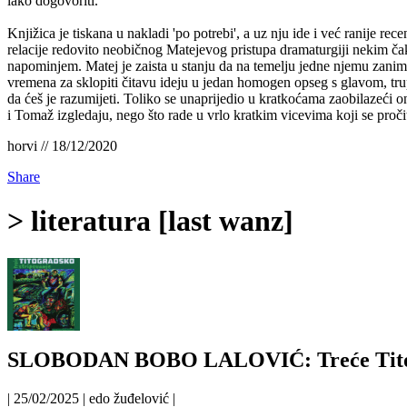
lako dogovoriti.
Knjižica je tiskana u nakladi 'po potrebi', a uz nju ide i već ranije rec
relacije redovito neobičnog Matejevog pristupa dramaturgiji nekim čak
napominjem. Matej je zaista u stanju da na temelju jedne njemu zanimlj
vremena za sklopiti čitavu ideju u jedan homogen opseg s glavom, trupl
da ćeš je razumijeti. Toliko se unaprijedio u kratkoćama zaobilazeći o
i Tomaž izgledaju, nego što rade u vrlo kratkim vicevima koji se proči
horvi // 18/12/2020
Share
> literatura [last wanz]
SLOBODAN BOBO LALOVIĆ: Treće Titogr
| 25/02/2025 | edo žuđelović |