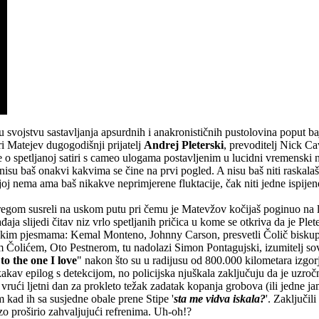
svojstvu sastavljanja apsurdnih i anakronističnih pustolovina poput baj
ri Matejev dugogodišnji prijatelj
Andrej Pleterski
, prevoditelj Nick Ca
o spetljanoj satiri s cameo ulogama postavljenim u lucidni vremenski ne
isu baš onakvi kakvima se čine na prvi pogled. A nisu baš niti raskalašen
joj nema ama baš nikakve neprimjerene fluktacije, čak niti jedne ispije
pregom susreli na uskom putu pri čemu je Matevžov kočijaš poginuo na li
a slijedi čitav niz vrlo spetljanih pričica u kome se otkriva da je Plet
orskim pjesmama: Kemal Monteno, Johnny Carson, presvetli Čolič bisk
Čolićem, Oto Pestnerom, tu nadolazi Simon Pontagujski, izumitelj sov
to the one I love
" nakon što su u radijusu od 800.000 kilometara izgorj
nekakav epilog s detekcijom, no policijska njuškala zaključuju da je uzro
rući ljetni dan za prokleto težak zadatak kopanja grobova (ili jedne jam
m kad ih sa susjedne obale prene Stipe '
sta me vidva iskala?
'. Zaključil
o proširio zahvaljujući refrenima. Uh-oh!?