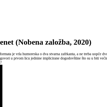
et (Nobena založba, 2020)
ormata je vrla humoreska o dva stvarna zafrkanta, a ne treba uopće dvo
i govori u prvom licu jednine implicirane dogodovštine što su u biti već
u?