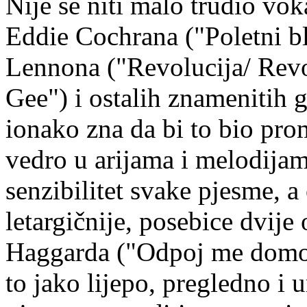
Nije se niti malo trudio vok
Eddie Cochrana ("Poletni b
Lennona ("Revolucija/ Revo
Gee") i ostalih znamenitih g
ionako zna da bi to bio pro
vedro u arijama i melodija
senzibilitet svake pjesme, a
letargičnije, posebice dvije
Haggarda ("Odpoj me domov
to jako lijepo, pregledno i 