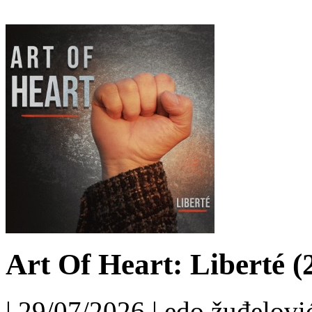
Art Of Heart: Liberté (
| 29/07/2026 | edo žuđelović