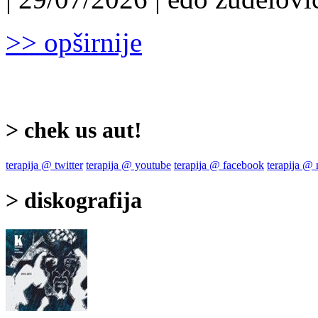
>> opširnije
> chek us aut!
terapija @ twitter
terapija @ youtube
terapija @ facebook
terapija @
> diskografija