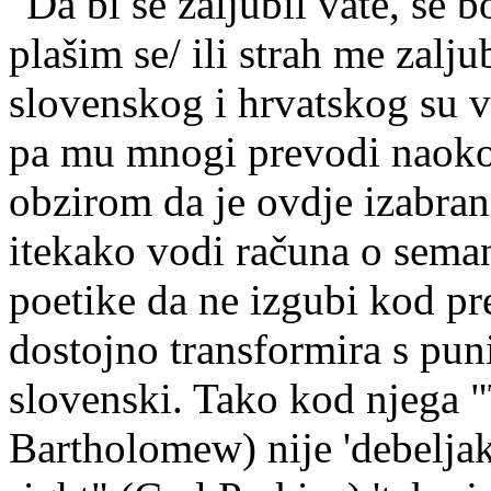
"Da bi se zaljubil vate, se 
plašim se/ ili strah me zalju
slovenskog i hrvatskog su vr
pa mu mnogi prevodi naoko 
obzirom da je ovdje izabrano
itekako vodi računa o seman
poetike da ne izgubi kod pr
dostojno transformira s pu
slovenski. Tako kod njega 
Bartholomew) nije 'debelja