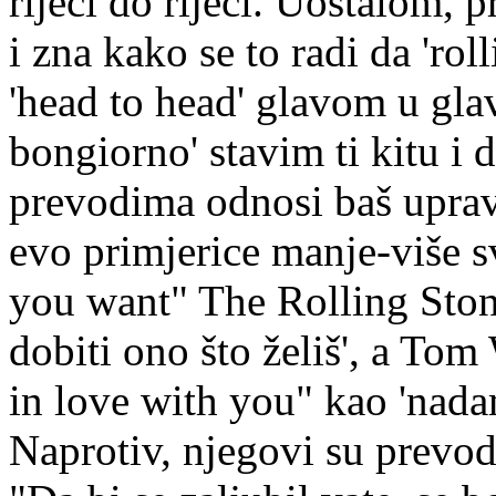
riječi do riječi. Uostalom,
i zna kako se to radi da 'rol
'head to head' glavom u glav
bongiorno' stavim ti kitu i 
prevodima odnosi baš upravo
evo primjerice manje-više s
you want" The Rolling Ston
dobiti ono što želiš', a Tom 
in love with you" kao 'nadam
Naprotiv, njegovi su prevod