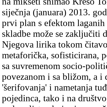
na mikseti snimao Krešo To
siječnja (januara) 2013. god
prvi plan s efektom lagani
skladbe može se zaključiti 
Njegova lirika tokom čitavo
metaforička, sofisticirana, 
sa suvremenom socio-polit
povezanom i sa bližom, a i 
'šerifovanja' i nametanja tu
pojedinca, tako i na društvo