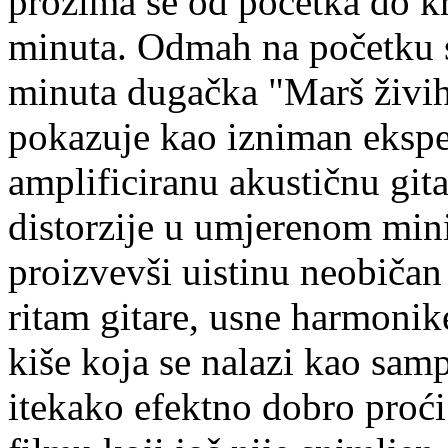
prožima se od početka do k
minuta. Odmah na početku st
minuta dugačka "Marš živih
pokazuje kao izniman eksper
amplificiranu akustičnu gi
distorzije u umjerenom min
proizvevši uistinu neobičan
ritam gitare, usne harmonik
kiše koja se nalazi kao sa
itekako efektno dobro proć