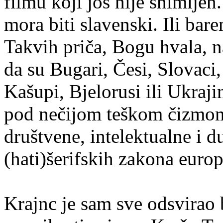
filmu koji još nije snimljen.
mora biti slavenski. Ili ba
Takvih priča, Bogu hvala, 
da su Bugari, Česi, Slovaci,
Kašupi, Bjelorusi ili Ukraji
pod nečijom teškom čizmom 
društvene, intelektualne i
(hati)šerifskih zakona europ
Krajnc je sam sve odsvirao b