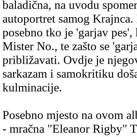
baladična, na uvodu spomen
autoportret samog Krajnca.
posebno tko je 'garjav pes',
Mister No., te zašto se 'gar
približavati. Ovdje je njego
sarkazam i samokritiku doš
kulminacije.
Posebno mjesto na ovom al
- mračna "Eleanor Rigby" T