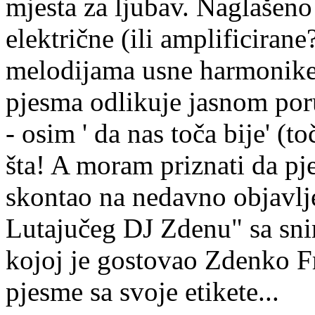
mjesta za ljubav. Naglašen
električne (ili amplificiran
melodijama usne harmonike
pjesma odlikuje jasnom por
- osim ' da nas toča bije' (t
šta! A moram priznati da pj
skontao na nedavno objavlj
Lutajučeg DJ Zdenu" sa sn
kojoj je gostovao Zdenko Fr
pjesme sa svoje etikete...