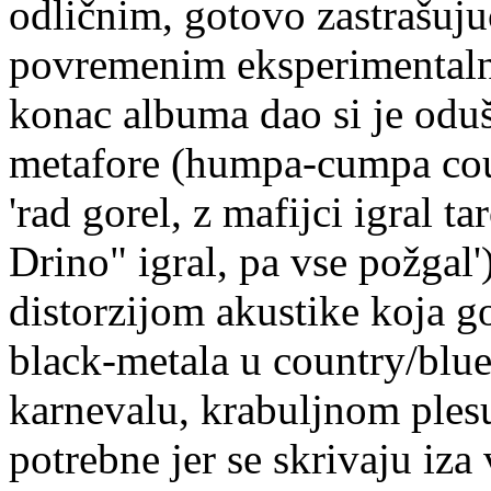
odličnim, gotovo zastrašuj
povremenim eksperimentaln
konac albuma dao si je oduš
metafore (humpa-cumpa count
'rad gorel, z mafijci igral t
Drino" igral, pa vse požgal
distorzijom akustike koja g
black-metala u country/blue
karnevalu, krabuljnom ples
potrebne jer se skrivaju iza v