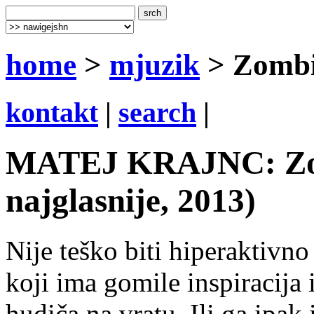
home
>
mjuzik
> Zombi
kontakt
|
search
|
MATEJ KRAJNC: Zomb
najglasnije, 2013)
Nije teško biti hiperaktivn
koji ima gomile inspiracija
hudiča na vratu. Ili ga ipak