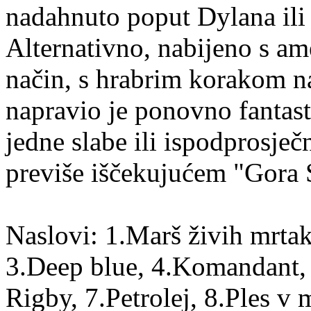
nadahnuto poput Dylana ili
Alternativno, nabijeno s am
način, s hrabrim korakom nap
napravio je ponovno fantas
jedne slabe ili ispodprosje
previše iščekujućem "Gora 
Naslovi: 1.Marš živih mrtak
3.Deep blue, 4.Komandant, 
Rigby, 7.Petrolej, 8.Ples 