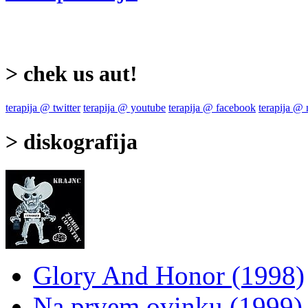
> chek us aut!
terapija @ twitter
terapija @ youtube
terapija @ facebook
terapija @
> diskografija
Glory And Honor (1998)
Na prvem ovinku (1999)