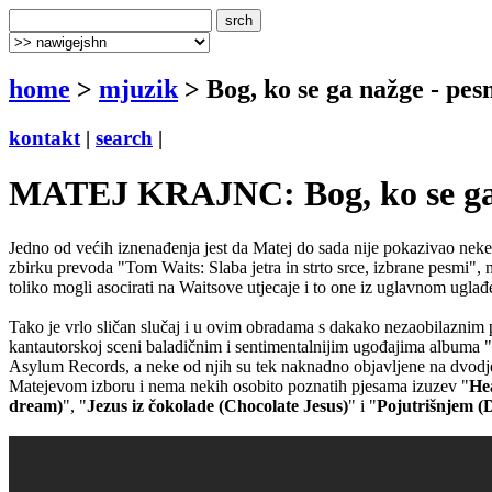
home
>
mjuzik
> Bog, ko se ga nažge - pe
kontakt
|
search
|
MATEJ KRAJNC: Bog, ko se ga n
Jedno od većih iznenađenja jest da Matej do sada nije pokazivao neke
zbirku prevoda "Tom Waits: Slaba jetra in strto srce, izbrane pesmi",
toliko mogli asocirati na Waitsove utjecaje i to one iz uglavnom uglađ
Tako je vrlo sličan slučaj i u ovim obradama s dakako nezaobilaznim p
kantautorskoj sceni baladičnim i sentimentalnijim ugođajima albuma 
Asylum Records, a neke od njih su tek naknadno objavljene na dvodjelno
Matejevom izboru i nema nekih osobito poznatih pjesama izuzev "
He
dream)
", "
Jezus iz čokolade (Chocolate Jesus)
" i "
Pojutrišnjem (