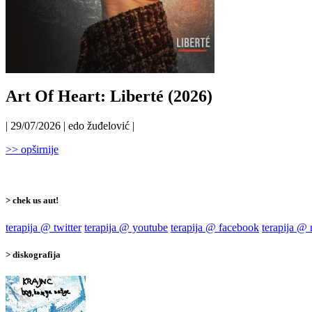
Art Of Heart: Liberté (2026)
| 29/07/2026 | edo žuđelović |
>> opširnije
> chek us aut!
terapija @ twitter
terapija @ youtube
terapija @ facebook
terapija @
> diskografija