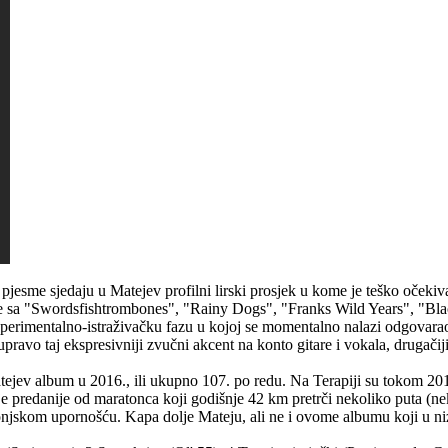
pjesme sjedaju u Matejev profilni lirski prosjek u kome je teško očekiva
dbe sa "Swordsfishtrombones", "Rainy Dogs", "Franks Wild Years", "Bla
perimentalno-istraživačku fazu u kojoj se momentalno nalazi odgovarao 
avo taj ekspresivniji zvučni akcent na konto gitare i vokala, drugačiji 
tejev album u 2016., ili ukupno 107. po redu. Na Terapiji su tokom 201
o je predanije od maratonca koji godišnje 42 km pretrči nekoliko puta (n
konjskom upornošću. Kapa dolje Mateju, ali ne i ovome albumu koji u niz