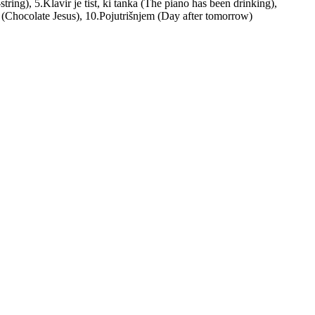
tring), 5.Klavir je tist, ki tanka (The piano has been drinking),
e (Chocolate Jesus), 10.Pojutrišnjem (Day after tomorrow)