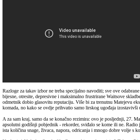
Razloge za takav izbor ne treba specijalno navoditi; sve ove odabrane 
bijesne, otresite, depresivne i maksimalno frustrirane Waitsove skla
odmetnik dobio glasovitu reputaciju. Više bi za trenutnu Matejevu eks
komada, no kako se ovdje prihvatio samo lirskog ugođaja izostavivši upr
A za sam kraj, samo da se konačno rezimira: ovo je posljednji, 27. Ma
apsolutni godišnji pobjednik - rekorder, sviđalo se kome ili ne. Radi
ista količina snage, živaca, napora, odricanja i mnogo dobre volje s 