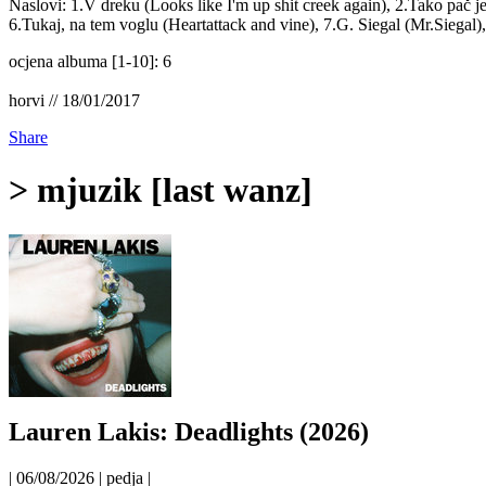
Naslovi: 1.V dreku (Looks like I'm up shit creek again), 2.Tako pač je (
6.Tukaj, na tem voglu (Heartattack and vine), 7.G. Siegal (Mr.Siegal)
ocjena albuma [1-10]: 6
horvi // 18/01/2017
Share
> mjuzik [last wanz]
Lauren Lakis: Deadlights (2026)
| 06/08/2026 | pedja |