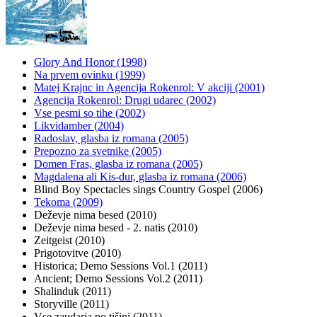
Glory And Honor (1998)
Na prvem ovinku (1999)
Matej Krajnc in Agencija Rokenrol: V akciji (2001)
Agencija Rokenrol: Drugi udarec (2002)
Vse pesmi so tihe (2002)
Likvidamber (2004)
Radoslav, glasba iz romana (2005)
Prepozno za svetnike (2005)
Domen Fras, glasba iz romana (2005)
Magdalena ali Kis-dur, glasba iz romana (2006)
Blind Boy Spectacles sings Country Gospel (2006)
Tekoma (2009)
Deževje nima besed (2010)
Deževje nima besed - 2. natis (2010)
Zeitgeist (2010)
Prigotovitve (2010)
Historica; Demo Sessions Vol.1 (2011)
Ancient; Demo Sessions Vol.2 (2011)
Shalinduk (2011)
Storyville (2011)
Vse zaudarja po tišini (2011)