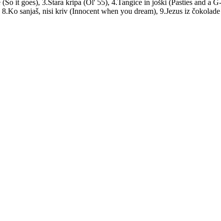
So it goes), 3.Stara kripa (Ol' 55), 4.Tangice in joški (Pasties and a G-s
, 8.Ko sanjaš, nisi kriv (Innocent when you dream), 9.Jezus iz čokolad