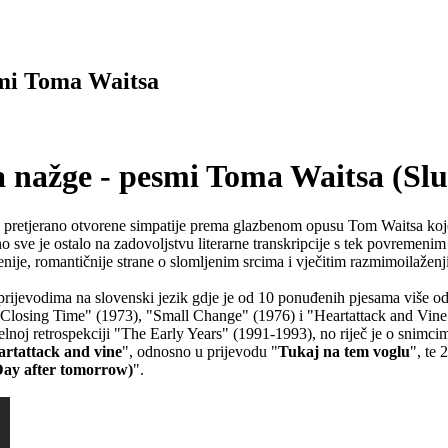
smi Toma Waitsa
ažge - pesmi Toma Waitsa (Sluša
 pretjerano otvorene simpatije prema glazbenom opusu Tom Waitsa kojeg,
 no sve je ostalo na zadovoljstvu literarne transkripcije s tek povrem
enije, romantičnije strane o slomljenim srcima i vječitim razmimoilaženj
rijevodima na slovenski jezik gdje je od 10 ponuđenih pjesama više od 
"Closing Time" (1973), "Small Change" (1976) i "Heartattack and Vine
j retrospekciji "The Early Years" (1991-1993), no riječ je o snimcima i
artattack and vine
", odnosno u prijevodu "
Tukaj na tem voglu
", te 
Day after tomorrow)
".