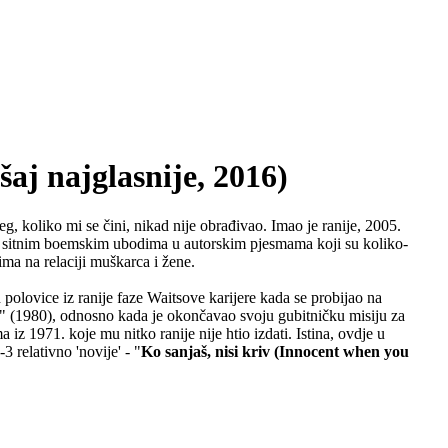
j najglasnije, 2016)
 koliko mi se čini, nikad nije obrađivao. Imao je ranije, 2005.
enim sitnim boemskim ubodima u autorskim pjesmama koji su koliko-
ima na relaciji muškarca i žene.
polovice iz ranije faze Waitsove karijere kada se probijao na
" (1980), odnosno kada je okončavao svoju gubitničku misiju za
z 1971. koje mu nitko ranije nije htio izdati. Istina, ovdje u
2-3 relativno 'novije' - "
Ko sanjaš, nisi kriv (Innocent when you