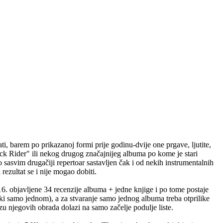
ti, barem po prikazanoj formi prije godinu-dvije one prgave, ljutite,
ck Rider" ili nekog drugog značajnijeg albuma po kome je stari
sasvim drugačiji repertoar sastavljen čak i od nekih instrumentalnih
rezultat se i nije mogao dobiti.
6. objavljene 34 recenzije albuma + jedne knjige i po tome postaje
eki samo jednom), a za stvaranje samo jednog albuma treba otprilike
u njegovih obrada dolazi na samo začelje podulje liste.