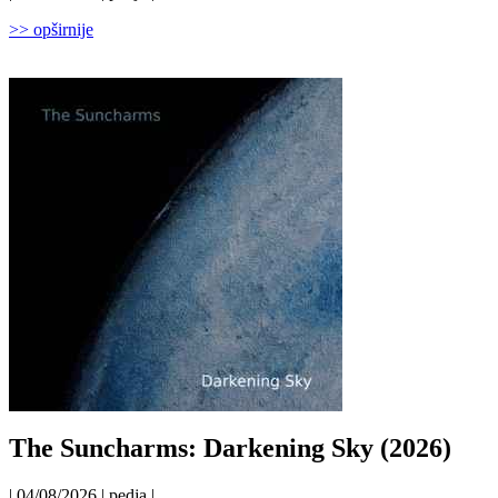
>> opširnije
The Suncharms: Darkening Sky (2026)
| 04/08/2026 | pedja |