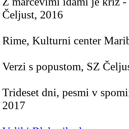
Z marčevimi idami je križ - 
Čeljust, 2016
Rime, Kulturni center Mari
Verzi s popustom, SZ Čelju
Trideset dni, pesmi v spom
2017