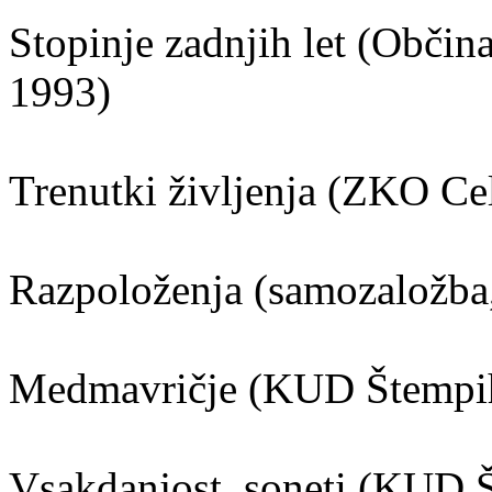
Stopinje zadnjih let (Občina
1993)
Trenutki življenja (ZKO Ce
Razpoloženja (samozaložba
Medmavričje (KUD Štempih
Vsakdanjost, soneti (KUD 