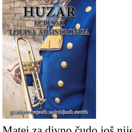
Matej za divno čudo još nij