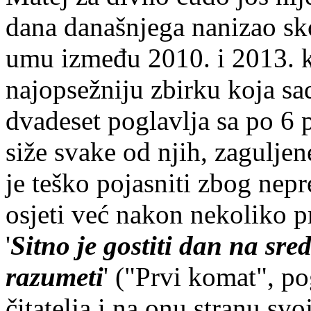
dana današnjega nanizao sk
umu između 2010. i 2013. k
najopsežniju zbirku koja s
dvadeset poglavlja sa po 6 p
siže svake od njih, zaguljen
je teško pojasniti zbog nepr
osjeti već nakon nekoliko p
'
Sitno je gostiti dan na sre
razumeti
' ("Prvi komat", po
čitatelja i na onu stranu s