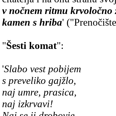
v nočnem ritmu krvoločno z
kamen s hriba
' ("Prenočište
"
Šesti komat
":
'
Slabo vest pobijem
s preveliko gajžlo,
naj umre, prasica,
naj izkrvavi!
Naj se ji drobovje