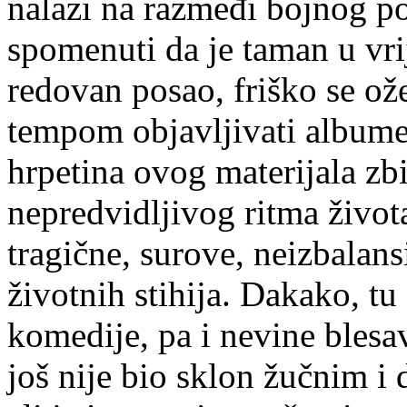
nalazi na razmeđi bojnog po
spomenuti da je taman u vri
redovan posao, friško se ože
tempom objavljivati albume.
hrpetina ovog materijala zb
nepredvidljivog ritma život
tragične, surove, neizbalans
životnih stihija. Dakako, tu
komedije, pa i nevine blesa
još nije bio sklon žučnim i