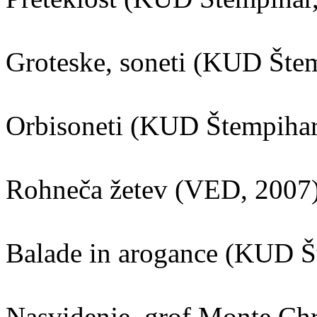
Groteske, soneti (KUD Šte
Orbisoneti (KUD Štempihar
Rohneča žetev (VED, 2007
Balade in arogance (KUD Š
Nasvidenje, grof Monte Ch