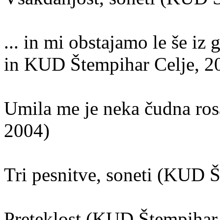
... in mi obstajamo le še i
in KUD Štempihar Celje, 2
Umila me je neka čudna ros
2004)
Tri pesnitve, soneti (KUD 
Preteklost (KUD Štempihar