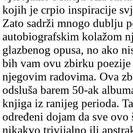
kojih je crpio inspiracije svj
Zato sadrži mnogo dublju p
autobiografskim kolažom nj
glazbenog opusa, no ako nis
bih vam ovu zbirku poezije 
njegovim radovima. Ova zbi
odsluša barem 50-ak albuma 
knjiga iz ranijeg perioda. Ta
određeni dojam da sve ovo š
nikakvo trivijalno ili apstra