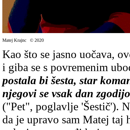
Matej Krajnc © 2020
Kao što se jasno uočava, ovd
i giba se s povremenim ubo
postala bi šesta, star koman
njegovi se vsak dan zgodijo 
("Pet", poglavlje 'Šestič').
da je upravo sam Matej taj h