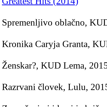
Greatest Hits (2014)
Spremenljivo oblačno, KU
Kronika Caryja Granta, K
Ženskar?, KUD Lema, 201
Razrvani človek, Lulu, 201