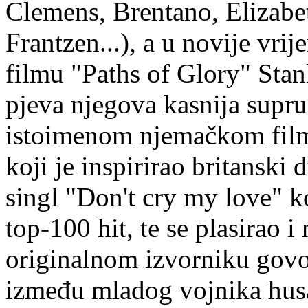
Clemens, Brentano, Elizabe
Frantzen...), a u novije vrij
filmu "Paths of Glory" Stan
pjeva njegova kasnija supru
istoimenom njemačkom film
koji je inspirirao britansk
singl "Don't cry my love" k
top-100 hit, te se plasirao 
originalnom izvorniku govor
između mladog vojnika husa