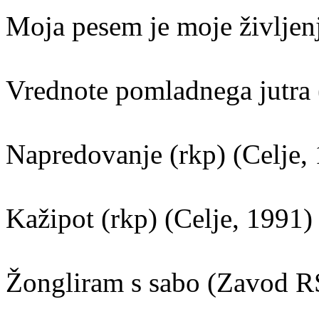
Moja pesem je moje življenj
Vrednote pomladnega jutra 
Napredovanje (rkp) (Celje,
Kažipot (rkp) (Celje, 1991)
Žongliram s sabo (Zavod RS