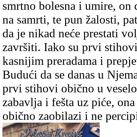
smrtno bolesna i umire, on 
na samrti, te pun žalosti, p
da je nikad neće prestati vo
završiti. Iako su prvi stihov
kasnijim preradama i prepj
Budući da se danas u Njema
prvi stihovi obično u vesel
zabavlja i fešta uz piće, on
obično zaobilazi i ne percip