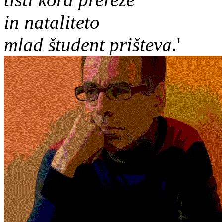
in nataliteto
mlad študent prišteva
.'