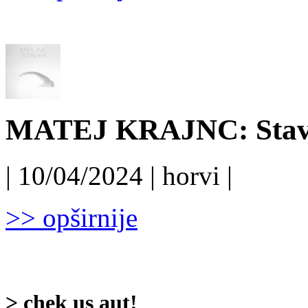
MATEJ KRAJNC: Stave
| 10/04/2024 | horvi |
>> opširnije
> chek us aut!