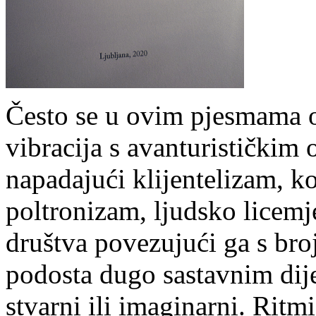
Često se u ovim pjesmama osj
vibracija s avanturistički
napadajući klijentelizam, ko
poltronizam, ljudsko licemj
društva povezujući ga s bro
podosta dugo sastavnim dije
stvarni ili imaginarni. Ritm