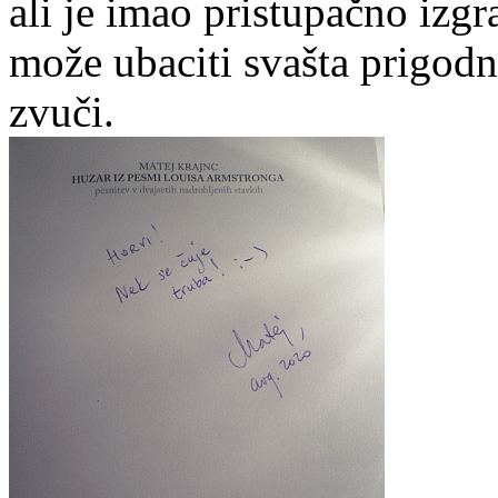
ali je imao pristupačno izg
može ubaciti svašta prigodn
zvuči.