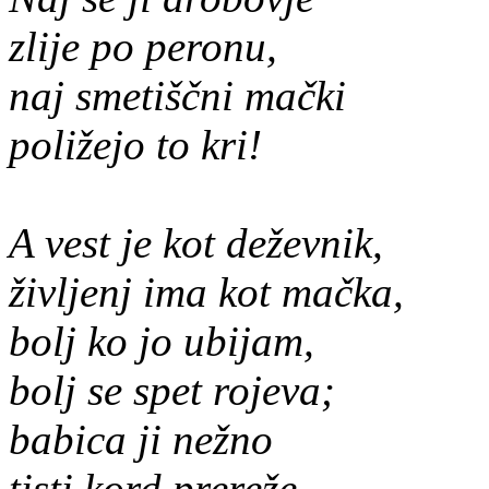
zlije po peronu,
naj smetiščni mački
poližejo to kri!
A vest je kot deževnik,
življenj ima kot mačka,
bolj ko jo ubijam,
bolj se spet rojeva;
babica ji nežno
tisti kord prereže