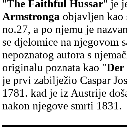
"
The Faithful Hussar
" je 
Armstronga
objavljen kao 
no.27, a po njemu je nazvana
se djelomice na njegovom s
nepoznatog autora s njema
originalu poznata kao "
Der 
je prvi zabilježio Caspar J
1781. kad je iz Austrije do
nakon njegove smrti 1831.