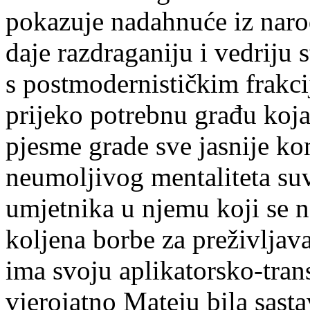
pokazuje nadahnuće iz naro
daje razdraganiju i vedriju 
s postmodernističkim frakci
prijeko potrebnu građu koj
pjesme grade sve jasnije kon
neumoljivog mentaliteta su
umjetnika u njemu koji se ne
koljena borbe za preživlja
ima svoju aplikatorsko-tran
vjerojatno Mateju bila sast