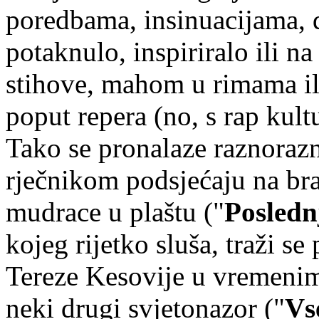
poredbama, insinuacijama, 
potaknulo, inspiriralo ili na
stihove, mahom u rimama il
poput repera (no, s rap kul
Tako se pronalaze raznorazn
rječnikom podsjećaju na br
mudrace u plaštu ("
Posledn
kojeg rijetko sluša, traži 
Tereze Kesovije u vremenima k
neki drugi svjetonazor ("
Vs