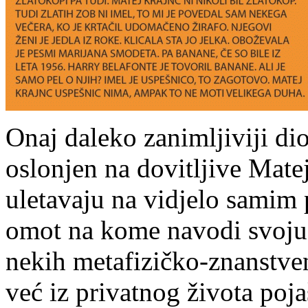
Onaj daleko zanimljiviji di
oslonjen na dovitljive Mate
uletavaju na vidjelo sami
omot na kome navodi svoju t
nekih metafizičko-znanstven
već iz privatnog života poj