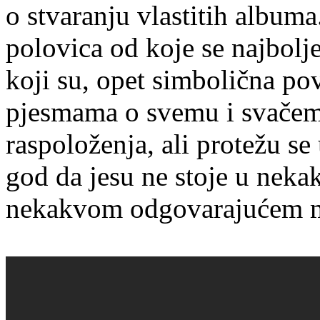
o stvaranju vlastitih albuma
polovica od koje se najbolj
koji su, opet simbolična p
pjesmama o svemu i svače
raspoloženja, ali protežu se
god da jesu ne stoje u nek
nekakvom odgovarajućem m