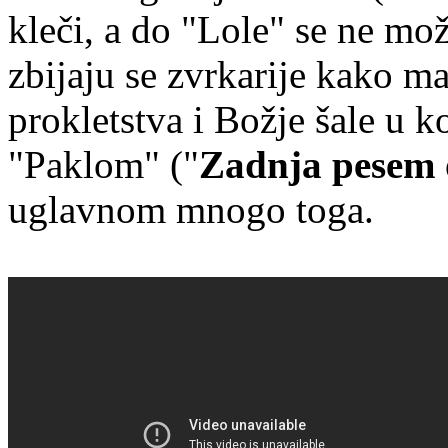
kleči, a do "Lole" se ne mož
zbijaju se zvrkarije kako m
prokletstva i Božje šale u 
"Paklom" ("
Zadnja pesem 
uglavnom mnogo toga.