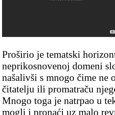
Proširio je tematski horizont
neprikosnovenoj domeni slo
našalivši s mnogo čime ne os
čitatelju ili promatraču nje
Mnogo toga je natrpao u tek
mogli i pronaći uz malo re