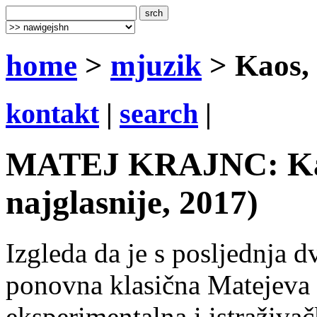
home
>
mjuzik
> Kaos, t
kontakt
|
search
|
MATEJ KRAJNC: Kaos,
najglasnije, 2017)
Izgleda da je s posljednja 
ponovna klasična Matejeva f
eksperimentalna i istraživač