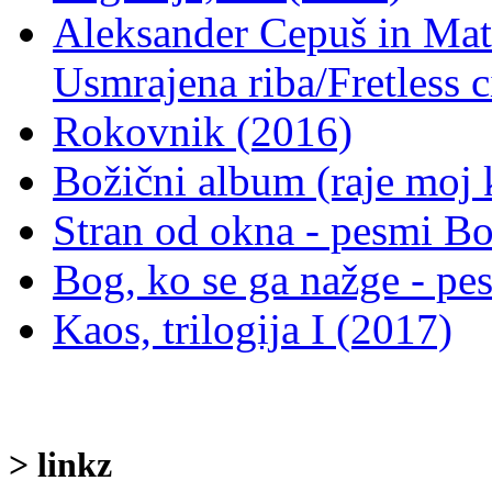
Aleksander Cepuš in Mate
Usmrajena riba/Fretless c
Rokovnik (2016)
Božični album (raje moj 
Stran od okna - pesmi B
Bog, ko se ga nažge - p
Kaos, trilogija I (2017)
> linkz