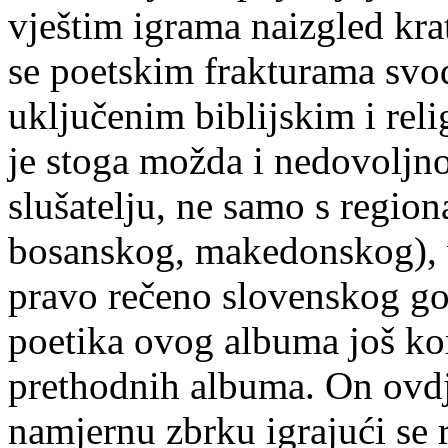
vještim igrama naizgled krat
se poetskim frakturama svod
uključenim biblijskim i rel
je stoga možda i nedovolj
slušatelju, ne samo s regio
bosanskog, makedonskog), v
pravo rečeno slovenskog g
poetika ovog albuma još ko
prethodnih albuma. On ovd
namjernu zbrku igrajući se