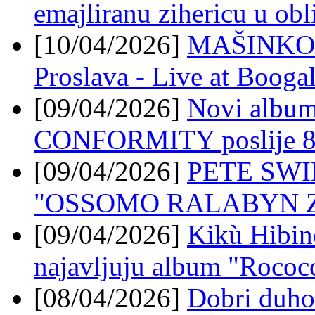
emajliranu zihericu u obl
[10/04/2026]
MAŠINKO sl
Proslava - Live at Booga
[09/04/2026]
Novi alb
CONFORMITY poslije 8 
[09/04/2026]
PETE SWIN
"OSSOMO RALABYN 
[09/04/2026]
Kikù Hibi
najavljuju album "Rococ
[08/04/2026]
Dobri duhov