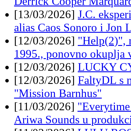
Derrick Cooper Marquard
[13/03/2026]
J.C. ekspe
alias Caos Sonoro i Jon 
[12/03/2026]
"Help(2)", 
1995., ponovno okuplja v
[12/03/2026]
LUCKY CY
[12/03/2026]
FaltyDL s 
"Mission Barnhus"
[11/03/2026]
"Everytime
Ariwa Sounds u produkci