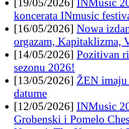
[19/05/2026]
INMusic 202
koncerata INmusic festiv
[16/05/2026]
Nowa izdanj
orgazam, Kapitaklizma, 
[14/05/2026]
Pozitivan r
sezonu 2026!
[13/05/2026]
ŽEN imaju 
datume
[12/05/2026]
INMusic 20
Grobenski i Pomelo Chess