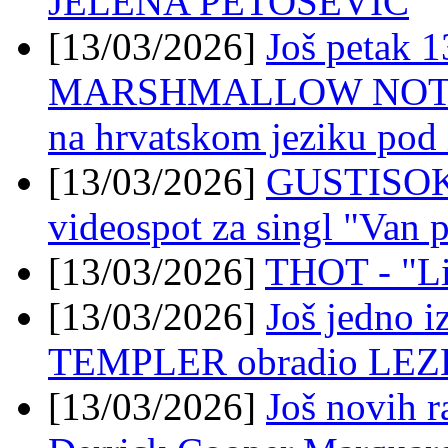
JELENA PETOŠEVIĆ
[13/03/2026]
Još petak 1
MARSHMALLOW NOTEBOO
na hrvatskom jeziku pod
[13/03/2026]
GUSTISOK o
videospot za singl "Van 
[13/03/2026]
THOT - "Li
[13/03/2026]
Još jedno i
TEMPLER obradio LEZE
[13/03/2026]
Još novih r