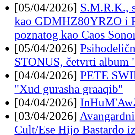
[05/04/2026]
S.M.R.K., 
kao GDMHZ80YRZO i Ra
poznatog kao Caos Sono
[05/04/2026]
Psihodeličn
STONUS, četvrti album "
[04/04/2026]
PETE SWIN
"Xud gurasha graaqib"
[04/04/2026]
InHuM'AwZ 
[03/04/2026]
Avangardni 
Cult/Ese Hijo Bastardo i