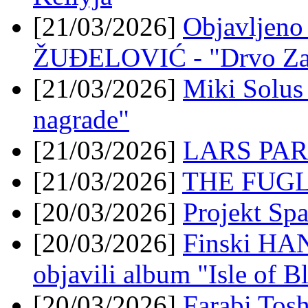
[21/03/2026]
Objavljeno 
ŽUĐELOVIĆ - "Drvo Za 
[21/03/2026]
Miki Solus 
nagrade"
[21/03/2026]
LARS PAR
[21/03/2026]
THE FUGLY
[20/03/2026]
Projekt Spa
[20/03/2026]
Finski HA
objavili album "Isle of B
[20/03/2026]
Farabi Tosh