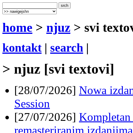
home
>
njuz
> svi texto
kontakt
|
search
|
> njuz [svi textovi]
[28/07/2026]
Nowa izda
Session
[27/07/2026]
Kompletan 
remasteriranim izdanjima