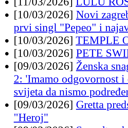
[11/03/2026]
LULU ROS
[10/03/2026]
Novi zagre
prvi singl "Pepeo" i naja
[10/03/2026]
TEMPLE OF
[10/03/2026]
PETE SWIN
[09/03/2026]
Ženska sna
2: 'Imamo odgovornost i
svijeta da nismo podređe
[09/03/2026]
Gretta preds
"Heroj"